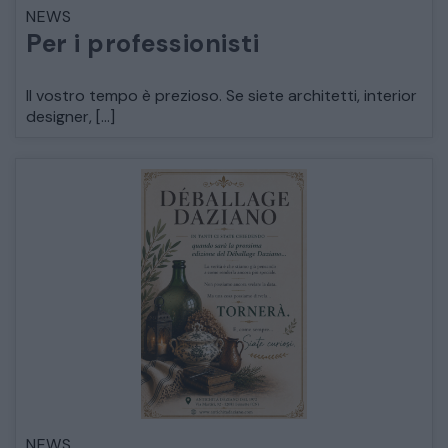
NEWS
LETTI
Per i professionisti
COMÒ E COMODINI
Il vostro tempo è prezioso. Se siete architetti, interior
designer, […]
SALE DA PRANZO E SOGGIORNO
TAVOLI TAVOLINI CONSOLE
SEDIE POLTRONE DIVANI
CREDENZE – DOPPI CORPI – BUFFET
SALE DA PRANZO – STUDIO UFFICIO
NEWS