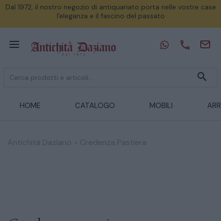
Dal 1972, il nostro negozio di antiquariato porta nelle vostre case
l'eleganza e il fascino del passato
HOME
CATALOGO
MOBILI
ARR
Antichità Daziano
>
Credenza Pastiera