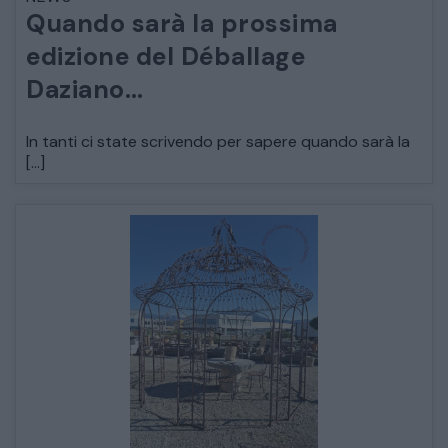
Quando sarà la prossima
ARREDO DA GIARDINO
edizione del Déballage
Daziano…
DECORAZIONI OGGETTISTICA ILLUMINAZIONE
In tanti ci state scrivendo per sapere quando sarà la
MATERIALI E STRUTTURE
[…]
MODERNARIATO
STILI ED ESPOSIZIONE
STRUMENTI MUSICALI
VEICOLI D’EPOCA