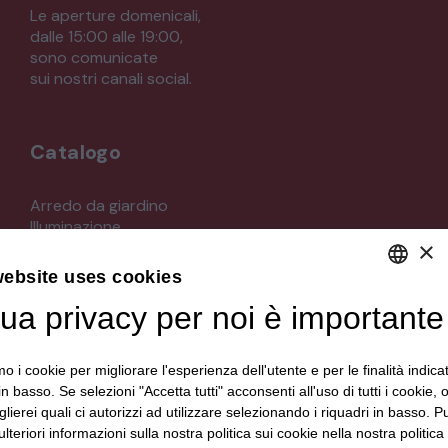
Le aperture domenicali,
dalle 15:00 alle 19:00,
sono comunicate
sui nostri canali social.
Catalogo
Arredo da giardino
Illuminazione
×
Materiali architettonici di recupero
Mobili
website uses cookies
Oggettistica
Orologeria
tua privacy per noi è importante
DEFAULT LANGUAGE
Quadri stampe
ITALIAN
Specchi
mo i cookie per migliorare l'esperienza dell'utente e per le finalità indica
Strumenti musicali e accessori
in basso. Se selezioni "Accetta tutti" acconsenti all'uso di tutti i cookie,
Tappeti e tessuti
lierei quali ci autorizzi ad utilizzare selezionando i riquadri in basso. P
Veicoli d'epoca
lteriori informazioni sulla nostra politica sui cookie nella nostra politica 