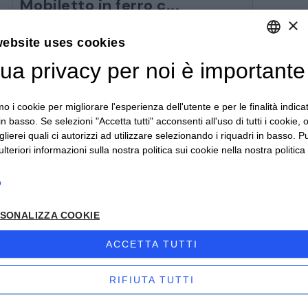
Mobiletto in ferro c...
×
COD: 8648
website uses cookies
Dimensioni: Altezza 218 cm - Larghezza 114
tua privacy per noi è importante
DEFAULT LANGUAGE
cm - Profondità 39 cm Spese di
spedizione...
ITALIAN
mo i cookie per migliorare l'esperienza dell'utente e per le finalità indica
in basso. Se selezioni "Accetta tutti" acconsenti all'uso di tutti i cookie,
lierei quali ci autorizzi ad utilizzare selezionando i riquadri in basso. P
lteriori informazioni sulla nostra politica sui cookie nella nostra politica 
o
SONALIZZA COOKIE
ACCETTA TUTTI
RIFIUTA TUTTI