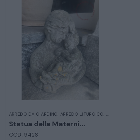
ARREDO DA GIARDINO
,
ARREDO LITURGICO
,
RELIGIOSI
,
VAR
Statua della Materni...
COD: 9428