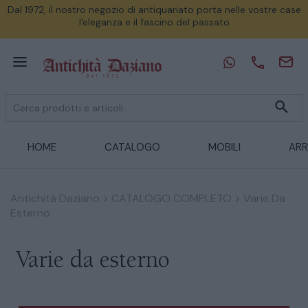
Dal 1972, il nostro negozio di antiquariato porta nelle vostre case
l'eleganza e il fascino del passato
HOME
CATALOGO
MOBILI
ARR
Antichità Daziano
>
CATALOGO COMPLETO
>
Varie Da
Esterno
Varie da esterno