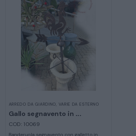
MOBILI
CAMERE
ARMADI
LETTI
COMÒ E COMODINI
SALE DA PRANZO E SOGGIORNO
TAVOLI TAVOLINI CONSOLE
ARREDO DA GIARDINO
,
VARIE DA ESTERNO
Gallo segnavento in ...
SEDIE POLTRONE DIVANI
COD: 10069
CREDENZE – DOPPI CORPI – BUFFET
Banderuola segnavento con galletto in