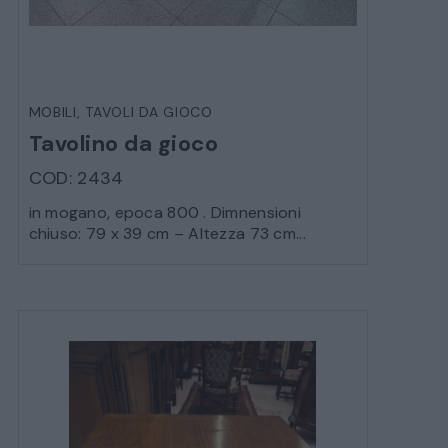
MATERIALI E STRUTTURE
MODERNARIATO
MOBILI
,
TAVOLI DA GIOCO
Tavolino da gioco
STILI ED ESPOSIZIONE
COD: 2434
STRUMENTI MUSICALI
in mogano, epoca 800 . Dimnensioni
chiuso: 79 x 39 cm – Altezza 73 cm...
VEICOLI D’EPOCA