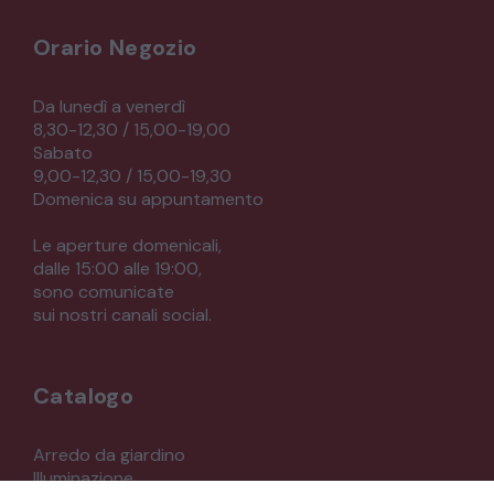
Orario Negozio
Da lunedì a venerdì
8,30-12,30 / 15,00-19,00
Sabato
9,00-12,30 / 15,00-19,30
Domenica su appuntamento
Le aperture domenicali,
dalle 15:00 alle 19:00,
sono comunicate
sui nostri canali social.
Catalogo
Arredo da giardino
Illuminazione