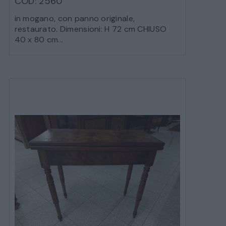
COD: 2560
SALE DA PRANZO E SOGGIORNO
in mogano, con panno originale,
restaurato. Dimensioni: H 72 cm CHIUSO
40 x 80 cm...
TAVOLI TAVOLINI CONSOLE
SEDIE POLTRONE DIVANI
CREDENZE – DOPPI CORPI – BUFFET
SALE DA PRANZO – STUDIO UFFICIO
ARREDO DA GIARDINO
DECORAZIONI OGGETTISTICA ILLUMINAZIONE