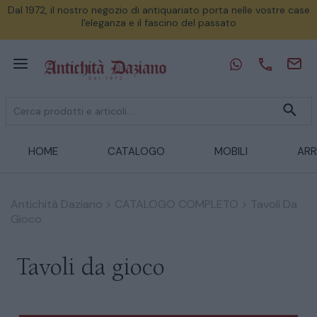
Dal 1972, il nostro negozio di antiquariato porta nelle vostre case
l'eleganza e il fascino del passato
HOME
CATALOGO
MOBILI
ARR
Antichità Daziano
>
CATALOGO COMPLETO
>
Tavoli Da
Gioco
Tavoli da gioco