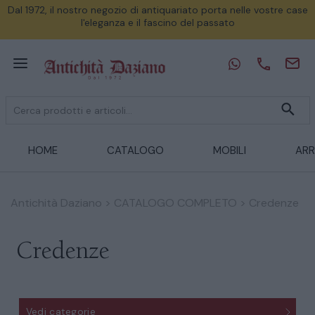
Dal 1972, il nostro negozio di antiquariato porta nelle vostre case
l'eleganza e il fascino del passato
HOME
CATALOGO
MOBILI
ARR
Antichità Daziano
>
CATALOGO COMPLETO
>
Credenze
Credenze
Vedi categorie