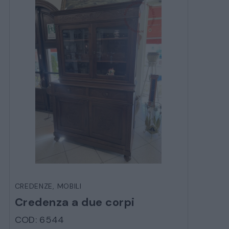
MOBILI
CAMERE
ARMADI
LETTI
COMÒ E COMODINI
SALE DA PRANZO E SOGGIORNO
TAVOLI TAVOLINI CONSOLE
CREDENZE
,
MOBILI
SEDIE POLTRONE DIVANI
Credenza a due corpi
COD: 6544
CREDENZE – DOPPI CORPI – BUFFET