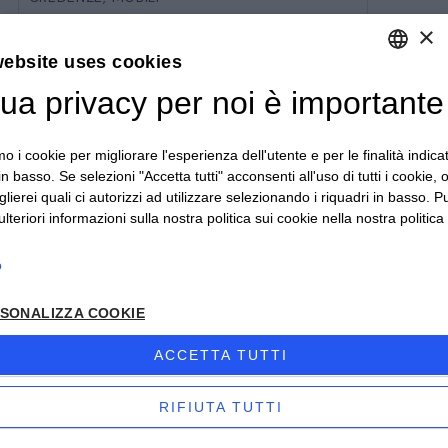
Credenza in noce
×
COD: 2197
website uses cookies
tua privacy per noi è importante
DEFAULT LANGUAGE
epoca 600, restaurata . Con losanghe in
rilievo. Dimensioni: Altezza 110 cm -
ITALIAN
Lunghezza 140 cm...
mo i cookie per migliorare l'esperienza dell'utente e per le finalità indica
in basso. Se selezioni "Accetta tutti" acconsenti all'uso di tutti i cookie,
lierei quali ci autorizzi ad utilizzare selezionando i riquadri in basso. P
lteriori informazioni sulla nostra politica sui cookie nella nostra politica 
o
SONALIZZA COOKIE
ACCETTA TUTTI
RIFIUTA TUTTI