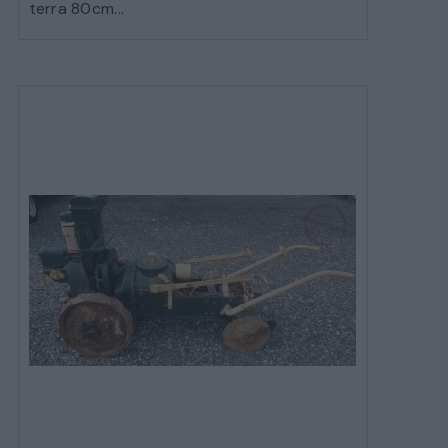
MOBILI
terra 80cm...
CAMERE
ARMADI
LETTI
COMÒ E COMODINI
SALE DA PRANZO E SOGGIORNO
TAVOLI TAVOLINI CONSOLE
SEDIE POLTRONE DIVANI
CREDENZE – DOPPI CORPI – BUFFET