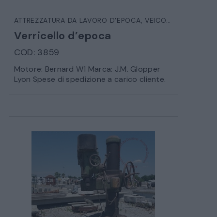
ATTREZZATURA DA LAVORO D'EPOCA
,
VEICOLI D'EPOCA
SALE DA PRANZO – STUDIO UFFICIO
Verricello d’epoca
COD: 3859
Motore: Bernard W1 Marca: J.M. Glopper
ARREDO DA GIARDINO
Lyon Spese di spedizione a carico cliente.
DECORAZIONI OGGETTISTICA ILLUMINAZIONE
MATERIALI E STRUTTURE
MODERNARIATO
STILI ED ESPOSIZIONE
STRUMENTI MUSICALI