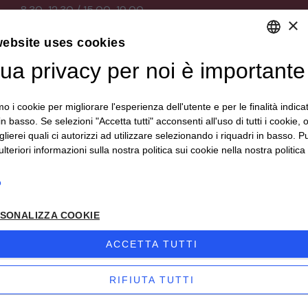
8,30-12,30 / 15,00-19,00
×
Sabato
9,00-12,30 / 15,00-19,30
website uses cookies
Domenica su appuntamento
tua privacy per noi è importante
DEFAULT LANGUAGE
Le aperture domenicali,
ITALIAN
dalle 15:00 alle 19:00,
mo i cookie per migliorare l'esperienza dell'utente e per le finalità indica
sono comunicate
in basso. Se selezioni "Accetta tutti" acconsenti all'uso di tutti i cookie,
sui nostri canali social.
lierei quali ci autorizzi ad utilizzare selezionando i riquadri in basso. P
lteriori informazioni sulla nostra politica sui cookie nella nostra politica 
Catalogo
o
Arredo da giardino
SONALIZZA COOKIE
Illuminazione
Materiali architettonici di recupero
ACCETTA TUTTI
Mobili
Oggettistica
RIFIUTA TUTTI
Orologeria
Quadri stampe