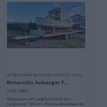
ATTREZZATURA DA LAVORO D'EPOCA
,
VEICOLI D'EPOCA
Rimorchio Anhanger F...
COD: 3861
Dimensioni utili: Larghezza 2,50 mt –
CATALOGO COMPLETO
Lunghezza 7,50 mt- Altezza del pianale da