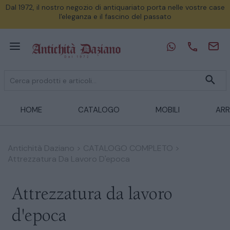
Dal 1972, il nostro negozio di antiquariato porta nelle vostre case
l'eleganza e il fascino del passato
HOME
CATALOGO
MOBILI
ARR
Antichità Daziano
>
CATALOGO COMPLETO
>
Attrezzatura Da Lavoro D'epoca
Attrezzatura da lavoro
d'epoca