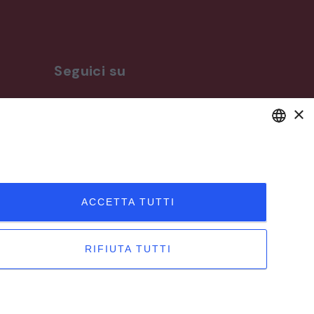
Seguici su
×
ro
DEFAULT LANGUAGE
ITALIAN
ACCETTA TUTTI
RIFIUTA TUTTI