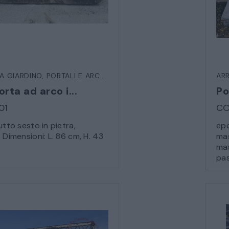
CATALOGO COMPLETO
MOBILI
CAMERE
ARMADI
A GIARDINO
,
PORTALI E ARCHI DECORATIVI
,
VARIE DA ESTERNO
AR
LETTI
rta ad arco i...
Po
01
CO
COMÒ E COMODINI
utto sesto in pietra,
epo
 Dimensioni: L. 86 cm, H. 43
ma
SALE DA PRANZO E SOGGIORNO
mas
pas
TAVOLI TAVOLINI CONSOLE
SEDIE POLTRONE DIVANI