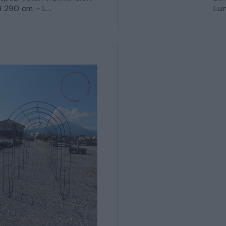
 290 cm – L...
Lun
STRUMENTI MUSICALI
VEICOLI D’EPOCA