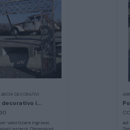
CREDENZE – DOPPI CORPI – BUFFET
SALE DA PRANZO – STUDIO UFFICIO
ARREDO DA GIARDINO
DECORAZIONI OGGETTISTICA ILLUMINAZIONE
MATERIALI E STRUTTURE
 ARCHI DECORATIVI
AR
MODERNARIATO
 decorativo i...
Po
730
CO
STILI ED ESPOSIZIONE
er valorizzare ingressi,
ad 
 spazi esterni. Dimensioni
Dim