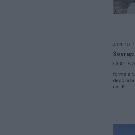
ARREDO D
Sovrapo
COD: 67
forma a t
decorata.
cm, P....