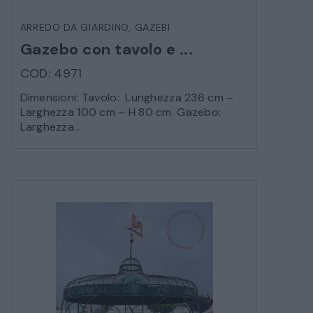
LETTI
ARREDO DA GIARDINO
,
GAZEBI
Gazebo con tavolo e ...
COMÒ E COMODINI
COD: 4971
SALE DA PRANZO E SOGGIORNO
Dimensioni: Tavolo: Lunghezza 236 cm –
Larghezza 100 cm – H 80 cm. Gazebo:
Larghezza...
TAVOLI TAVOLINI CONSOLE
SEDIE POLTRONE DIVANI
CREDENZE – DOPPI CORPI – BUFFET
SALE DA PRANZO – STUDIO UFFICIO