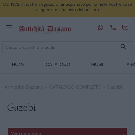
Dal 1972, il nostro negozio di antiquariato porta nelle vostre case
l'eleganza e il fascino del passato
HOME
CATALOGO
MOBILI
ARR
Antichità Daziano
>
CATALOGO COMPLETO
>
Gazebi
Gazebi
Vedi categorie