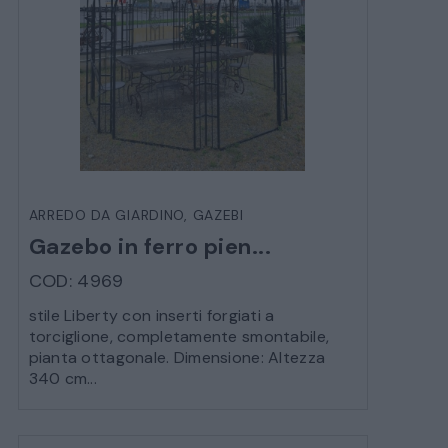
ARREDO DA GIARDINO
DECORAZIONI OGGETTISTICA ILLUMINAZIONE
MATERIALI E STRUTTURE
MODERNARIATO
ARREDO DA GIARDINO
,
GAZEBI
Gazebo in ferro pien...
STILI ED ESPOSIZIONE
COD: 4969
STRUMENTI MUSICALI
stile Liberty con inserti forgiati a
torciglione, completamente smontabile,
pianta ottagonale. Dimensione: Altezza
VEICOLI D’EPOCA
340 cm...