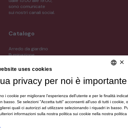
dalle 15:00 alle 19:00,
sono comunicate
sui nostri canali social.
Catalogo
Arredo da giardino
Illuminazione
×
Materiali architettonici di recupero
Mobili
website uses cookies
Oggettistica
tua privacy per noi è importante
DEFAULT LANGUAGE
Orologeria
Quadri stampe
ITALIAN
Specchi
mo i cookie per migliorare l'esperienza dell'utente e per le finalità indica
Strumenti musicali e accessori
in basso. Se selezioni "Accetta tutti" acconsenti all'uso di tutti i cookie,
Tappeti e tessuti
lierei quali ci autorizzi ad utilizzare selezionando i riquadri in basso. P
Veicoli d'epoca
lteriori informazioni sulla nostra politica sui cookie nella nostra politica 
o