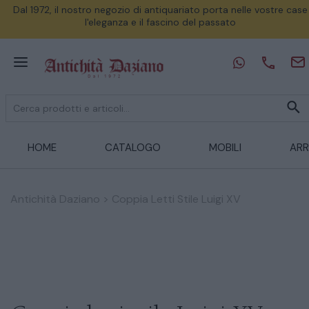
Dal 1972, il nostro negozio di antiquariato porta nelle vostre case
l'eleganza e il fascino del passato
HOME
CATALOGO
MOBILI
ARR
Antichità Daziano
>
Coppia Letti Stile Luigi XV