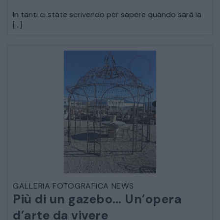
In tanti ci state scrivendo per sapere quando sarà la
DECORAZIONI OGGETTISTICA ILLUMINAZIONE
[…]
MATERIALI E STRUTTURE
MODERNARIATO
STILI ED ESPOSIZIONE
STRUMENTI MUSICALI
VEICOLI D’EPOCA
GALLERIA FOTOGRAFICA NEWS
Più di un gazebo… Un’opera
d’arte da vivere