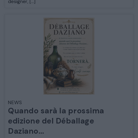
designer, […]
COMÒ E COMODINI
SALE DA PRANZO E SOGGIORNO
TAVOLI TAVOLINI CONSOLE
SEDIE POLTRONE DIVANI
CREDENZE – DOPPI CORPI – BUFFET
SALE DA PRANZO – STUDIO UFFICIO
NEWS
Quando sarà la prossima
edizione del Déballage
Daziano…
ARREDO DA GIARDINO