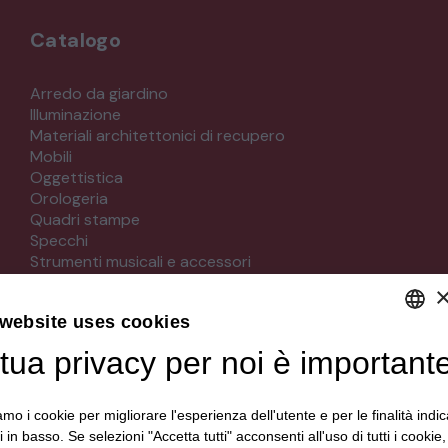
Catalogo
Arredo da giardino
Illuminazione
Materiali architettonici di recupero
Mobili
Oggettistica
Orologeria
Quadri stampe
Specchi
Strumenti musicali e accessori
Tappeti e tessuti
Veicoli d'epoca
 website uses cookies
tua privacy per noi è important
DEFAULT LANGUAGE
Seguici su
ITALIAN
iamo i cookie per migliorare l'esperienza dell'utente e per le finalità indic
i in basso. Se selezioni "Accetta tutti" acconsenti all'uso di tutti i cookie