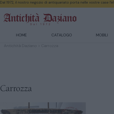
Dal 1972, il nostro negozio di antiquariato porta nelle vostre case l'
HOME
CATALOGO
MOBILI
Antichità Daziano
>
Carrozza
Carrozza