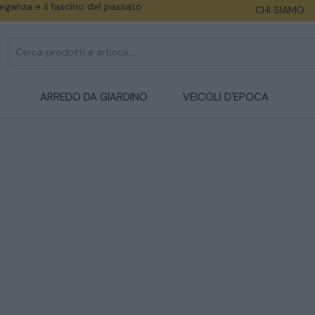
eleganza e il fascino del passato
CHI SIAMO
ARREDO DA GIARDINO
VEICOLI D'EPOCA