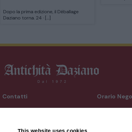
Dopo la prima edizione, il Déballage
Daziano torna. 24 · […]
Contatti
Orario Nego
INDIRIZZO
Da lunedì a vene
Via Martiri, 92 Beinette 12081 - CN
8,30-12,30 / 15
Uscita Autostrada Cuneo-Est
Sabato
9,00-12,30 / 15
This website uses cookies