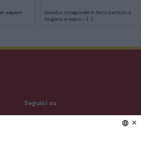
per sapere
Gazebo ottagonale in ferro battuto e
forgiato a mano – […]
Seguici su
×
ro
DEFAULT LANGUAGE