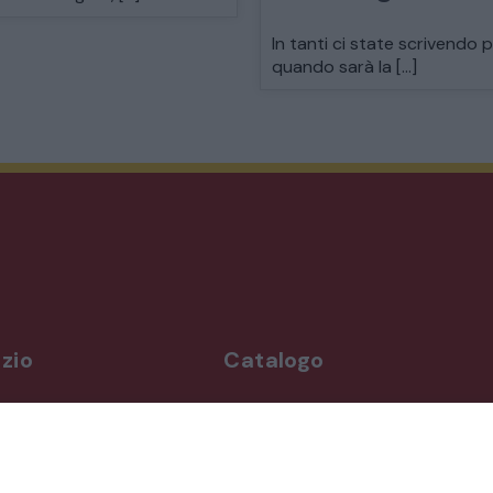
MODERNARIATO
In tanti ci state scrivendo 
quando sarà la […]
STILI ED ESPOSIZIONE
STRUMENTI MUSICALI
VEICOLI D’EPOCA
zio
Catalogo
rdì
Arredo da giardino
,00-19,00
Illuminazione
Materiali architettonici di recupe
,00-19,30
Mobili