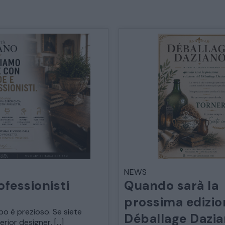
TAVOLI TAVOLINI CONSOLE
SEDIE POLTRONE DIVANI
CREDENZE – DOPPI CORPI – BUFFET
SALE DA PRANZO – STUDIO UFFICIO
ARREDO DA GIARDINO
DECORAZIONI OGGETTISTICA ILLUMINAZIONE
NEWS
ofessionisti
Quando sarà la
prossima edizio
MATERIALI E STRUTTURE
po è prezioso. Se siete
Déballage Dazi
terior designer, […]