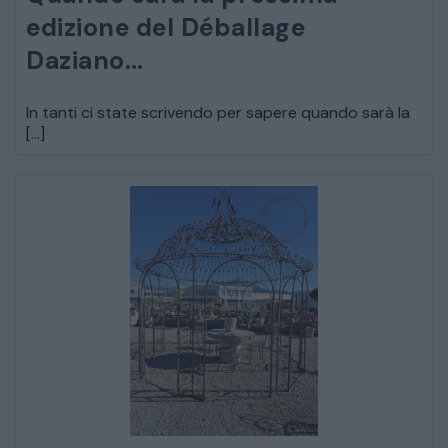
ARREDO DA GIARDINO
edizione del Déballage
Daziano…
DECORAZIONI OGGETTISTICA ILLUMINAZIONE
In tanti ci state scrivendo per sapere quando sarà la
[…]
MATERIALI E STRUTTURE
MODERNARIATO
STILI ED ESPOSIZIONE
STRUMENTI MUSICALI
VEICOLI D’EPOCA