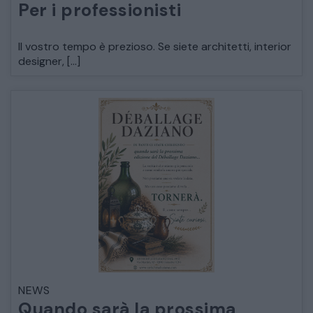
Per i professionisti
LETTI
Il vostro tempo è prezioso. Se siete architetti, interior
COMÒ E COMODINI
designer, […]
SALE DA PRANZO E SOGGIORNO
TAVOLI TAVOLINI CONSOLE
SEDIE POLTRONE DIVANI
CREDENZE – DOPPI CORPI – BUFFET
SALE DA PRANZO – STUDIO UFFICIO
NEWS
Quando sarà la prossima