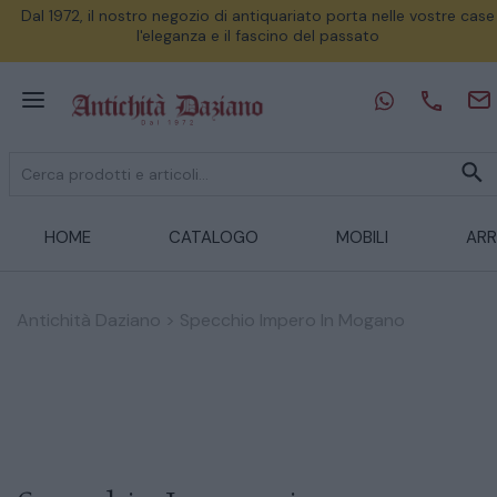
Dal 1972, il nostro negozio di antiquariato porta nelle vostre case
l'eleganza e il fascino del passato
HOME
CATALOGO
MOBILI
ARR
Antichità Daziano
>
Specchio Impero In Mogano