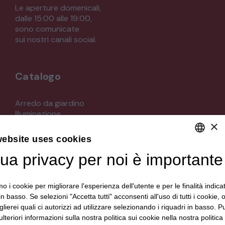
Le aperture domenicali,
dalle 15:00 alle 19:00,
sono comunicate
sui nostri canali social.
Catalogo
Arredo da giardino
Illuminazione
×
Materiali architettonici di recupero
Mobili
website uses cookies
Oggettistica
Orologeria
tua privacy per noi è importante
DEFAULT LANGUAGE
Quadri stampe
ITALIAN
Specchi
mo i cookie per migliorare l'esperienza dell'utente e per le finalità indica
Strumenti musicali e accessori
in basso. Se selezioni "Accetta tutti" acconsenti all'uso di tutti i cookie,
Tappeti e tessuti
lierei quali ci autorizzi ad utilizzare selezionando i riquadri in basso. P
Veicoli d'epoca
lteriori informazioni sulla nostra politica sui cookie nella nostra politica 