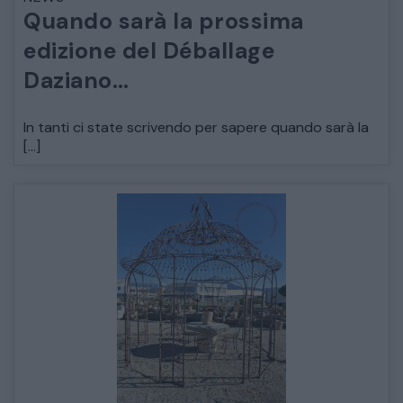
Quando sarà la prossima
ARREDO DA GIARDINO
edizione del Déballage
Daziano…
DECORAZIONI OGGETTISTICA ILLUMINAZIONE
In tanti ci state scrivendo per sapere quando sarà la
MATERIALI E STRUTTURE
[…]
MODERNARIATO
STILI ED ESPOSIZIONE
STRUMENTI MUSICALI
VEICOLI D’EPOCA