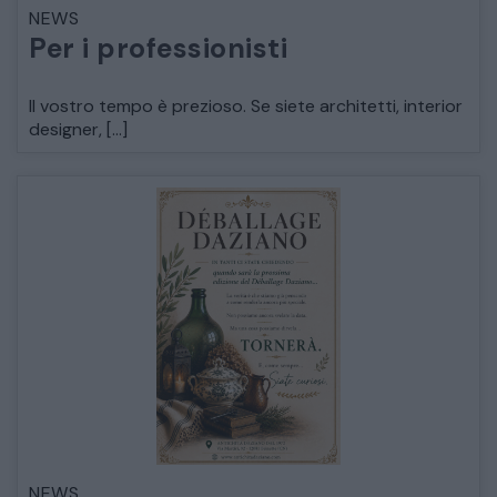
NEWS
LETTI
Per i professionisti
COMÒ E COMODINI
Il vostro tempo è prezioso. Se siete architetti, interior
designer, […]
SALE DA PRANZO E SOGGIORNO
TAVOLI TAVOLINI CONSOLE
SEDIE POLTRONE DIVANI
CREDENZE – DOPPI CORPI – BUFFET
SALE DA PRANZO – STUDIO UFFICIO
NEWS