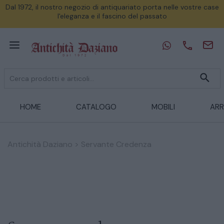
Dal 1972, il nostro negozio di antiquariato porta nelle vostre case
l'eleganza e il fascino del passato
HOME
CATALOGO
MOBILI
ARR
Antichità Daziano
>
Servante Credenza