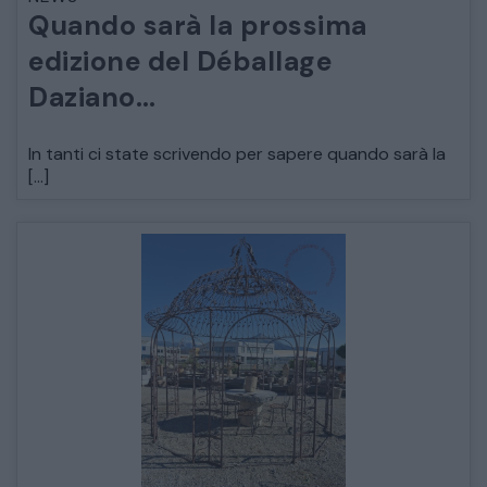
Quando sarà la prossima
ARREDO DA GIARDINO
edizione del Déballage
Daziano…
DECORAZIONI OGGETTISTICA ILLUMINAZIONE
In tanti ci state scrivendo per sapere quando sarà la
MATERIALI E STRUTTURE
[…]
MODERNARIATO
STILI ED ESPOSIZIONE
STRUMENTI MUSICALI
VEICOLI D’EPOCA