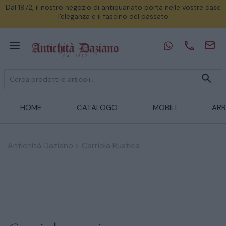
Dal 1972, il nostro negozio di antiquariato porta nelle vostre case
l'eleganza e il fascino del passato
HOME
CATALOGO
MOBILI
ARR
Antichità Daziano
>
Carriola Rustica