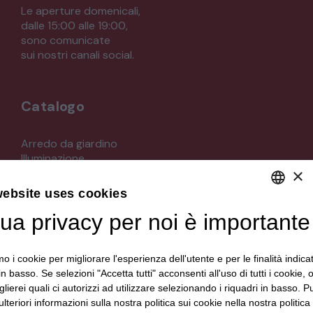
Le aperture domenicali,
dalle 15:00 alle 19:00,
sono comunicate
sui nostri canali social.
Catalogo
Arredo da giardino
Illuminazione
×
Materiali architettonici di recupero
Mobili
website uses cookies
Oggettistica
Orologeria
tua privacy per noi è importante
DEFAULT LANGUAGE
Quadri stampe
ITALIAN
Specchi
mo i cookie per migliorare l'esperienza dell'utente e per le finalità indica
Strumenti musicali e accessori
in basso. Se selezioni "Accetta tutti" acconsenti all'uso di tutti i cookie,
Tappeti e tessuti
lierei quali ci autorizzi ad utilizzare selezionando i riquadri in basso. P
Veicoli d'epoca
lteriori informazioni sulla nostra politica sui cookie nella nostra politica 