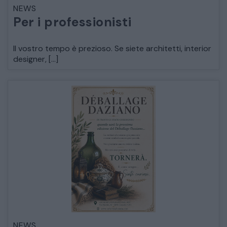
NEWS
LETTI
Per i professionisti
COMÒ E COMODINI
Il vostro tempo è prezioso. Se siete architetti, interior
designer, […]
SALE DA PRANZO E SOGGIORNO
TAVOLI TAVOLINI CONSOLE
SEDIE POLTRONE DIVANI
CREDENZE – DOPPI CORPI – BUFFET
SALE DA PRANZO – STUDIO UFFICIO
NEWS