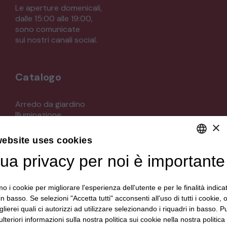
Le aperture domenicali,
dalle 15:00 alle 19:00,
sono comunicate
sui nostri canali social.
Catalogo
Arredo da giardino
Illuminazione
×
Materiali architettonici di recupero
Mobili
website uses cookies
Oggettistica
Orologeria
tua privacy per noi è importante
DEFAULT LANGUAGE
Quadri stampe
ITALIAN
Specchi
mo i cookie per migliorare l'esperienza dell'utente e per le finalità indica
Strumenti musicali e accessori
in basso. Se selezioni "Accetta tutti" acconsenti all'uso di tutti i cookie,
Tappeti e tessuti
lierei quali ci autorizzi ad utilizzare selezionando i riquadri in basso. P
Veicoli d'epoca
lteriori informazioni sulla nostra politica sui cookie nella nostra politica 