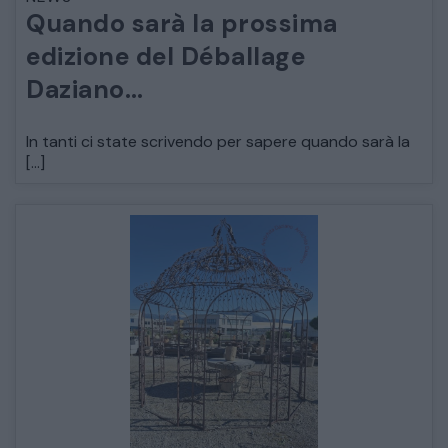
Quando sarà la prossima
ARREDO DA GIARDINO
edizione del Déballage
Daziano…
DECORAZIONI OGGETTISTICA ILLUMINAZIONE
In tanti ci state scrivendo per sapere quando sarà la
MATERIALI E STRUTTURE
[…]
MODERNARIATO
STILI ED ESPOSIZIONE
STRUMENTI MUSICALI
VEICOLI D’EPOCA