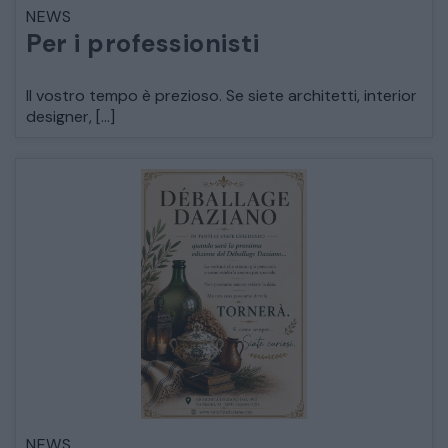
NEWS
LETTI
Per i professionisti
COMÒ E COMODINI
Il vostro tempo è prezioso. Se siete architetti, interior
designer, […]
SALE DA PRANZO E SOGGIORNO
TAVOLI TAVOLINI CONSOLE
SEDIE POLTRONE DIVANI
CREDENZE – DOPPI CORPI – BUFFET
SALE DA PRANZO – STUDIO UFFICIO
NEWS