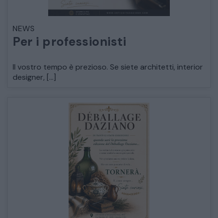
LETTI
NEWS
Per i professionisti
COMÒ E COMODINI
Il vostro tempo è prezioso. Se siete architetti, interior
designer, […]
SALE DA PRANZO E SOGGIORNO
TAVOLI TAVOLINI CONSOLE
SEDIE POLTRONE DIVANI
CREDENZE – DOPPI CORPI – BUFFET
SALE DA PRANZO – STUDIO UFFICIO