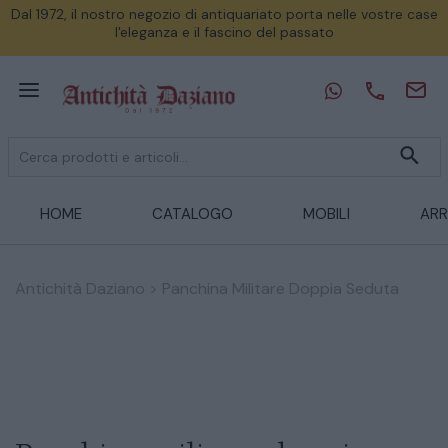
Dal 1972, il nostro negozio di antiquariato porta nelle vostre case
l'eleganza e il fascino del passato
HOME
CATALOGO
MOBILI
ARR
Antichità Daziano
>
Panchina Militare Doppia Seduta