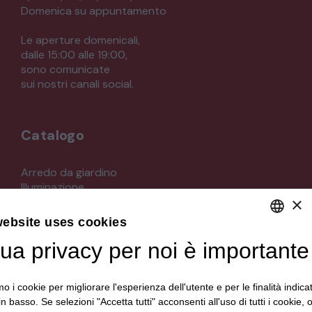
Domenica su appuntamento
Le aperture domenicali,
dalle 15:00 alle 19:00,
sono comunicate
sui nostri canali social.
Catalogo
Arredo da giardino
Illuminazione
×
Materiali architettonici di recupero
Mobili
website uses cookies
Oggettistica
Orologeria
tua privacy per noi è importante
DEFAULT LANGUAGE
Quadri stampe
ITALIAN
Specchi
mo i cookie per migliorare l'esperienza dell'utente e per le finalità indica
Strumenti musicali e accessori
in basso. Se selezioni "Accetta tutti" acconsenti all'uso di tutti i cookie,
Tappeti e tessuti