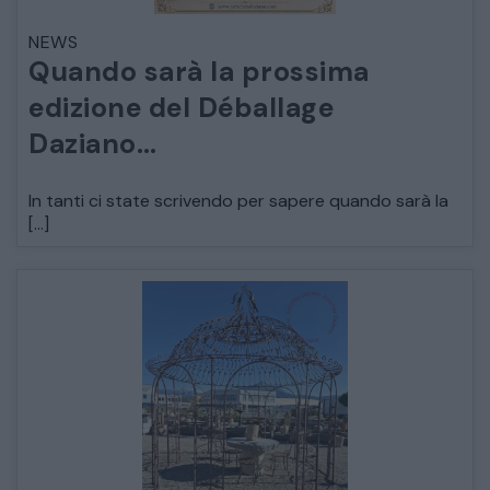
NEWS
ARREDO DA GIARDINO
Quando sarà la prossima
edizione del Déballage
DECORAZIONI OGGETTISTICA ILLUMINAZIONE
Daziano…
MATERIALI E STRUTTURE
In tanti ci state scrivendo per sapere quando sarà la
[…]
MODERNARIATO
STILI ED ESPOSIZIONE
STRUMENTI MUSICALI
VEICOLI D’EPOCA