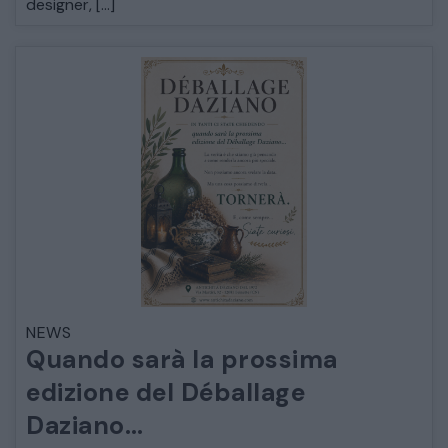
designer, […]
COMÒ E COMODINI
SALE DA PRANZO E SOGGIORNO
TAVOLI TAVOLINI CONSOLE
SEDIE POLTRONE DIVANI
CREDENZE – DOPPI CORPI – BUFFET
SALE DA PRANZO – STUDIO UFFICIO
NEWS
Quando sarà la prossima
edizione del Déballage
Daziano…
ARREDO DA GIARDINO