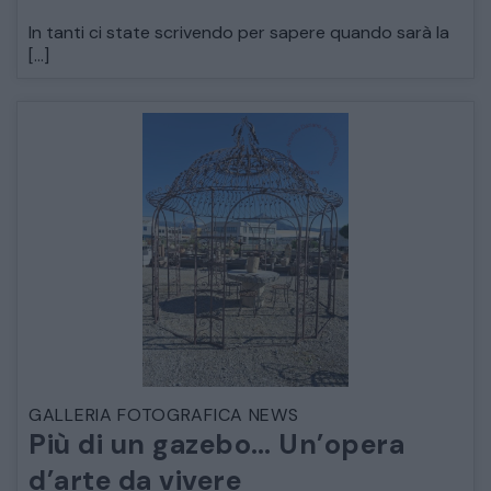
In tanti ci state scrivendo per sapere quando sarà la
DECORAZIONI OGGETTISTICA ILLUMINAZIONE
[…]
MATERIALI E STRUTTURE
MODERNARIATO
STILI ED ESPOSIZIONE
STRUMENTI MUSICALI
VEICOLI D’EPOCA
GALLERIA FOTOGRAFICA NEWS
Più di un gazebo… Un’opera
d’arte da vivere