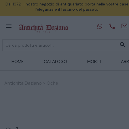
Dal 1972, il nostro negozio di antiquariato porta nelle vostre case
l'eleganza e il fascino del passato
HOME
CATALOGO
MOBILI
ARR
Antichità Daziano
>
Oche