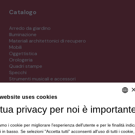
Catalogo
Arredo da giardino
Illuminazione
Materiali architettonici di recupero
Mobili
Oggettistica
Orologeria
Quadri stampe
Specchi
Strumenti musicali e accessori
Tappeti e tessuti
Veicoli d'epoca
 website uses cookies
tua privacy per noi è important
DEFAULT LANGUAGE
Seguici su
ITALIAN
iamo i cookie per migliorare l'esperienza dell'utente e per le finalità indic
i in basso. Se selezioni "Accetta tutti" acconsenti all'uso di tutti i cookie