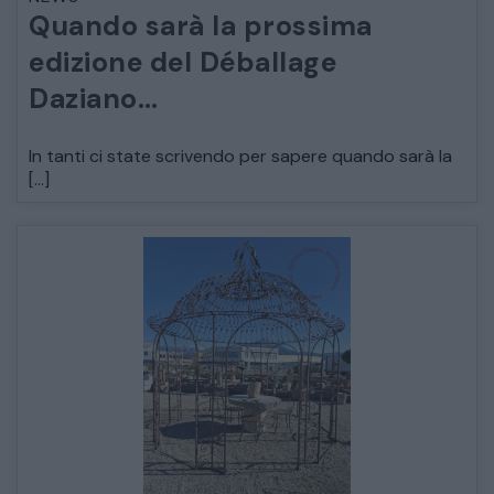
Quando sarà la prossima
ARREDO DA GIARDINO
edizione del Déballage
Daziano…
DECORAZIONI OGGETTISTICA ILLUMINAZIONE
In tanti ci state scrivendo per sapere quando sarà la
MATERIALI E STRUTTURE
[…]
MODERNARIATO
STILI ED ESPOSIZIONE
STRUMENTI MUSICALI
VEICOLI D’EPOCA