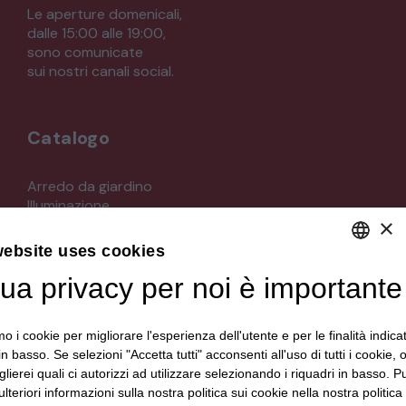
Le aperture domenicali,
dalle 15:00 alle 19:00,
sono comunicate
sui nostri canali social.
Catalogo
Arredo da giardino
Illuminazione
×
Materiali architettonici di recupero
Mobili
website uses cookies
Oggettistica
Orologeria
tua privacy per noi è importante
DEFAULT LANGUAGE
Quadri stampe
ITALIAN
Specchi
mo i cookie per migliorare l'esperienza dell'utente e per le finalità indica
Strumenti musicali e accessori
in basso. Se selezioni "Accetta tutti" acconsenti all'uso di tutti i cookie,
Tappeti e tessuti
lierei quali ci autorizzi ad utilizzare selezionando i riquadri in basso. P
Veicoli d'epoca
lteriori informazioni sulla nostra politica sui cookie nella nostra politica 