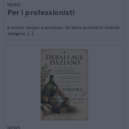
NEWS
LETTI
Per i professionisti
COMÒ E COMODINI
Il vostro tempo è prezioso. Se siete architetti, interior
designer, […]
SALE DA PRANZO E SOGGIORNO
TAVOLI TAVOLINI CONSOLE
SEDIE POLTRONE DIVANI
CREDENZE – DOPPI CORPI – BUFFET
SALE DA PRANZO – STUDIO UFFICIO
NEWS