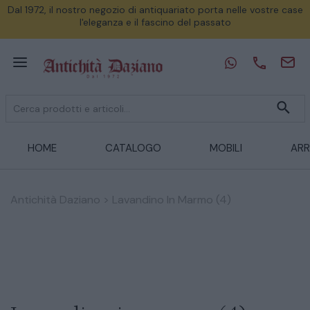
Dal 1972, il nostro negozio di antiquariato porta nelle vostre case
l'eleganza e il fascino del passato
HOME
CATALOGO
MOBILI
ARR
Antichità Daziano
>
Lavandino In Marmo (4)