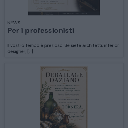
ARMADI
LETTI
NEWS
Per i professionisti
COMÒ E COMODINI
Il vostro tempo è prezioso. Se siete architetti, interior
designer, […]
SALE DA PRANZO E SOGGIORNO
TAVOLI TAVOLINI CONSOLE
SEDIE POLTRONE DIVANI
CREDENZE – DOPPI CORPI – BUFFET
SALE DA PRANZO – STUDIO UFFICIO