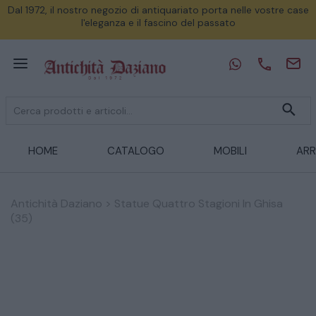
Dal 1972, il nostro negozio di antiquariato porta nelle vostre case
l'eleganza e il fascino del passato
HOME
CATALOGO
MOBILI
ARR
Antichità Daziano
>
Statue Quattro Stagioni In Ghisa
(35)