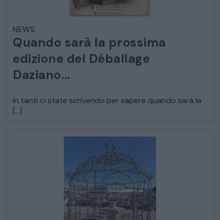
NEWS
ARREDO DA GIARDINO
Quando sarà la prossima
edizione del Déballage
DECORAZIONI OGGETTISTICA ILLUMINAZIONE
Daziano…
MATERIALI E STRUTTURE
In tanti ci state scrivendo per sapere quando sarà la
[…]
MODERNARIATO
STILI ED ESPOSIZIONE
STRUMENTI MUSICALI
VEICOLI D’EPOCA