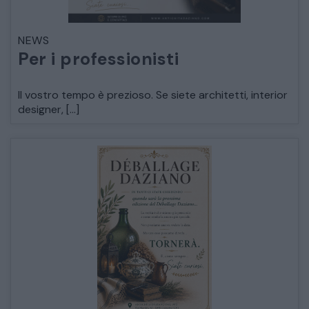
LETTI
NEWS
Per i professionisti
COMÒ E COMODINI
Il vostro tempo è prezioso. Se siete architetti, interior
designer, […]
SALE DA PRANZO E SOGGIORNO
TAVOLI TAVOLINI CONSOLE
SEDIE POLTRONE DIVANI
CREDENZE – DOPPI CORPI – BUFFET
SALE DA PRANZO – STUDIO UFFICIO