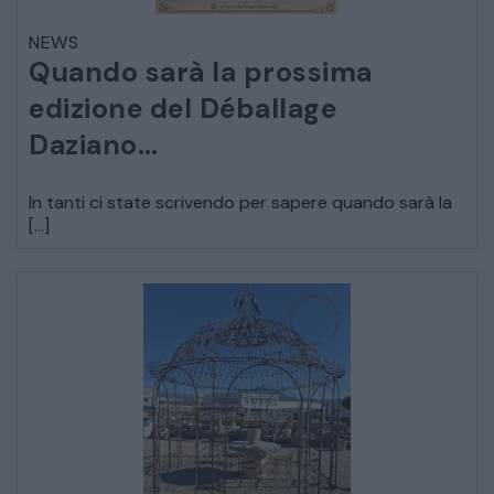
NEWS
ARREDO DA GIARDINO
Quando sarà la prossima
edizione del Déballage
DECORAZIONI OGGETTISTICA ILLUMINAZIONE
Daziano…
MATERIALI E STRUTTURE
In tanti ci state scrivendo per sapere quando sarà la
[…]
MODERNARIATO
STILI ED ESPOSIZIONE
STRUMENTI MUSICALI
VEICOLI D’EPOCA