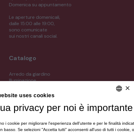
Domenica su appuntamento
Le aperture domenicali,
dalle 15:00 alle 19:00,
sono comunicate
sui nostri canali social.
Catalogo
Arredo da giardino
Illuminazione
×
Materiali architettonici di recupero
Mobili
website uses cookies
Oggettistica
Orologeria
tua privacy per noi è importante
DEFAULT LANGUAGE
Quadri stampe
ITALIAN
Specchi
mo i cookie per migliorare l'esperienza dell'utente e per le finalità indica
Strumenti musicali e accessori
in basso. Se selezioni "Accetta tutti" acconsenti all'uso di tutti i cookie,
Tappeti e tessuti