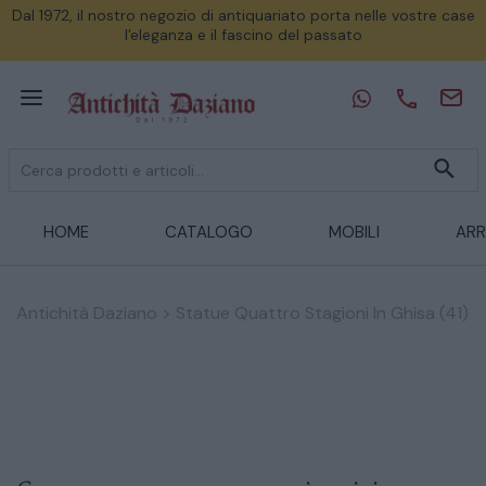
Dal 1972, il nostro negozio di antiquariato porta nelle vostre case
l'eleganza e il fascino del passato
HOME
CATALOGO
MOBILI
ARR
Antichità Daziano
>
Statue Quattro Stagioni In Ghisa (41)