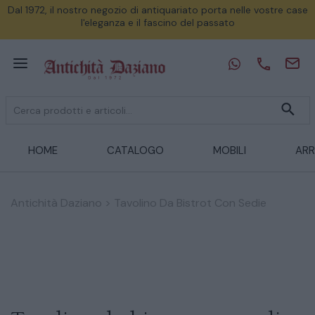
Dal 1972, il nostro negozio di antiquariato porta nelle vostre case
l'eleganza e il fascino del passato
HOME
CATALOGO
MOBILI
ARR
Antichità Daziano
>
Tavolino Da Bistrot Con Sedie