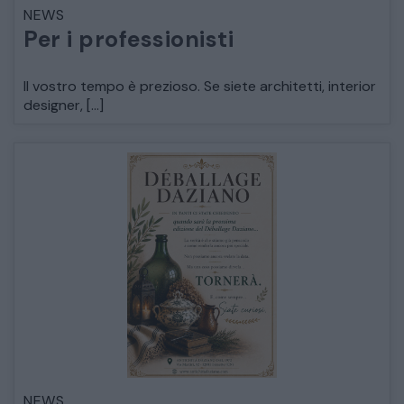
NEWS
LETTI
Per i professionisti
COMÒ E COMODINI
Il vostro tempo è prezioso. Se siete architetti, interior
designer, […]
SALE DA PRANZO E SOGGIORNO
TAVOLI TAVOLINI CONSOLE
SEDIE POLTRONE DIVANI
CREDENZE – DOPPI CORPI – BUFFET
SALE DA PRANZO – STUDIO UFFICIO
NEWS