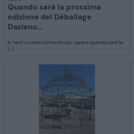
Quando sarà la prossima
ARREDO DA GIARDINO
edizione del Déballage
Daziano…
DECORAZIONI OGGETTISTICA ILLUMINAZIONE
In tanti ci state scrivendo per sapere quando sarà la
MATERIALI E STRUTTURE
[…]
MODERNARIATO
STILI ED ESPOSIZIONE
STRUMENTI MUSICALI
VEICOLI D’EPOCA