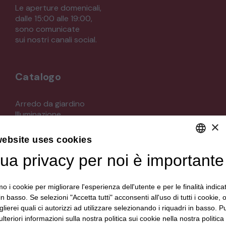
Le aperture domenicali,
dalle 15:00 alle 19:00,
sono comunicate
sui nostri canali social.
Catalogo
Arredo da giardino
Illuminazione
×
Materiali architettonici di recupero
Mobili
website uses cookies
Oggettistica
Orologeria
tua privacy per noi è importante
DEFAULT LANGUAGE
Quadri stampe
ITALIAN
Specchi
mo i cookie per migliorare l'esperienza dell'utente e per le finalità indica
Strumenti musicali e accessori
in basso. Se selezioni "Accetta tutti" acconsenti all'uso di tutti i cookie,
Tappeti e tessuti
lierei quali ci autorizzi ad utilizzare selezionando i riquadri in basso. P
Veicoli d'epoca
lteriori informazioni sulla nostra politica sui cookie nella nostra politica 