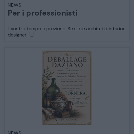
NEWS
LETTI
Per i professionisti
COMÒ E COMODINI
Il vostro tempo è prezioso. Se siete architetti, interior
designer, […]
SALE DA PRANZO E SOGGIORNO
TAVOLI TAVOLINI CONSOLE
SEDIE POLTRONE DIVANI
CREDENZE – DOPPI CORPI – BUFFET
SALE DA PRANZO – STUDIO UFFICIO
NEWS