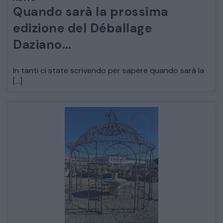
Quando sarà la prossima
ARREDO DA GIARDINO
edizione del Déballage
Daziano…
DECORAZIONI OGGETTISTICA ILLUMINAZIONE
In tanti ci state scrivendo per sapere quando sarà la
MATERIALI E STRUTTURE
[…]
MODERNARIATO
STILI ED ESPOSIZIONE
STRUMENTI MUSICALI
VEICOLI D’EPOCA