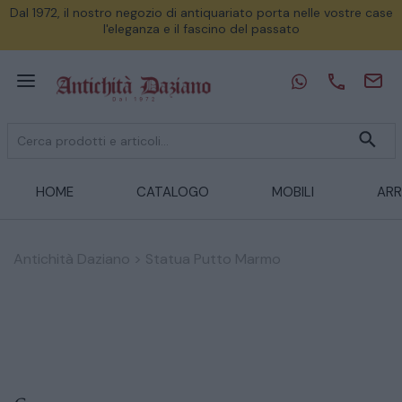
Dal 1972, il nostro negozio di antiquariato porta nelle vostre case
l'eleganza e il fascino del passato
HOME
CATALOGO
MOBILI
ARR
Antichità Daziano
>
Statua Putto Marmo