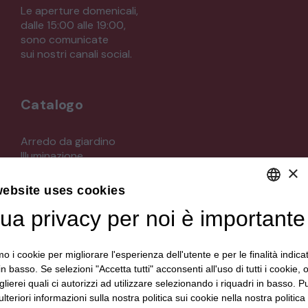
Le aperture domenicali,
dalle 15:00 alle 19:00,
sono comunicate
sui nostri canali social.
Catalogo
Arredo da giardino
Illuminazione
×
Materiali architettonici di recupero
Mobili
website uses cookies
Oggettistica
Orologeria
tua privacy per noi è importante
DEFAULT LANGUAGE
Quadri stampe
ITALIAN
Specchi
mo i cookie per migliorare l'esperienza dell'utente e per le finalità indica
Strumenti musicali e accessori
in basso. Se selezioni "Accetta tutti" acconsenti all'uso di tutti i cookie,
Tappeti e tessuti
lierei quali ci autorizzi ad utilizzare selezionando i riquadri in basso. P
Veicoli d'epoca
lteriori informazioni sulla nostra politica sui cookie nella nostra politica 