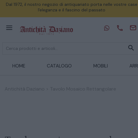
Dal 1972, il nostro negozio di antiquariato porta nelle vostre case
l'eleganza e il fascino del passato
HOME
CATALOGO
MOBILI
ARR
Antichità Daziano
>
Tavolo Mosaico Rettangolare