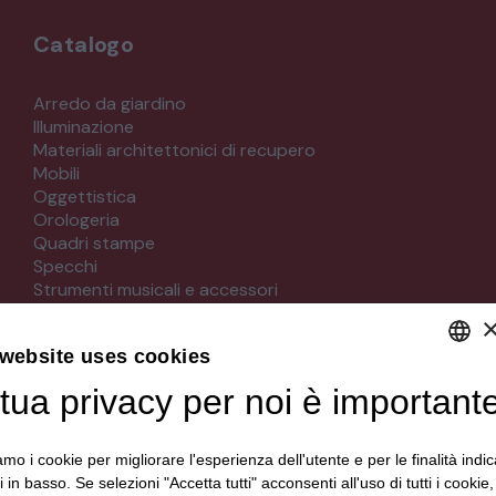
Catalogo
Arredo da giardino
Illuminazione
Materiali architettonici di recupero
Mobili
Oggettistica
Orologeria
Quadri stampe
Specchi
Strumenti musicali e accessori
Tappeti e tessuti
Veicoli d'epoca
 website uses cookies
tua privacy per noi è important
DEFAULT LANGUAGE
Seguici su
ITALIAN
iamo i cookie per migliorare l'esperienza dell'utente e per le finalità indic
i in basso. Se selezioni "Accetta tutti" acconsenti all'uso di tutti i cookie