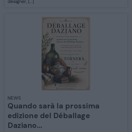
designer, […]
COMÒ E COMODINI
SALE DA PRANZO E SOGGIORNO
TAVOLI TAVOLINI CONSOLE
SEDIE POLTRONE DIVANI
CREDENZE – DOPPI CORPI – BUFFET
SALE DA PRANZO – STUDIO UFFICIO
NEWS
Quando sarà la prossima
edizione del Déballage
Daziano…
ARREDO DA GIARDINO