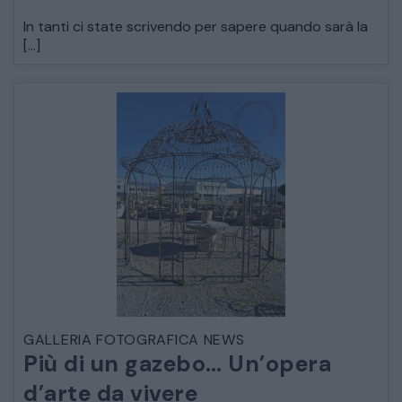
In tanti ci state scrivendo per sapere quando sarà la
DECORAZIONI OGGETTISTICA ILLUMINAZIONE
[…]
MATERIALI E STRUTTURE
MODERNARIATO
STILI ED ESPOSIZIONE
STRUMENTI MUSICALI
VEICOLI D’EPOCA
GALLERIA FOTOGRAFICA NEWS
Più di un gazebo… Un’opera
d’arte da vivere