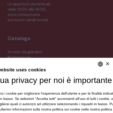
Le aperture domenicali,
dalle 15:00 alle 19:00,
sono comunicate
sui nostri canali social.
Catalogo
Arredo da giardino
Illuminazione
×
Materiali architettonici di recupero
Mobili
website uses cookies
Oggettistica
Orologeria
tua privacy per noi è importante
DEFAULT LANGUAGE
Quadri stampe
ITALIAN
Specchi
mo i cookie per migliorare l'esperienza dell'utente e per le finalità indica
Strumenti musicali e accessori
in basso. Se selezioni "Accetta tutti" acconsenti all'uso di tutti i cookie,
Tappeti e tessuti
lierei quali ci autorizzi ad utilizzare selezionando i riquadri in basso. P
Veicoli d'epoca
lteriori informazioni sulla nostra politica sui cookie nella nostra politica 