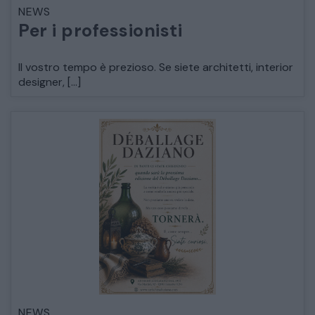
NEWS
LETTI
Per i professionisti
COMÒ E COMODINI
Il vostro tempo è prezioso. Se siete architetti, interior
designer, […]
SALE DA PRANZO E SOGGIORNO
TAVOLI TAVOLINI CONSOLE
SEDIE POLTRONE DIVANI
CREDENZE – DOPPI CORPI – BUFFET
SALE DA PRANZO – STUDIO UFFICIO
NEWS