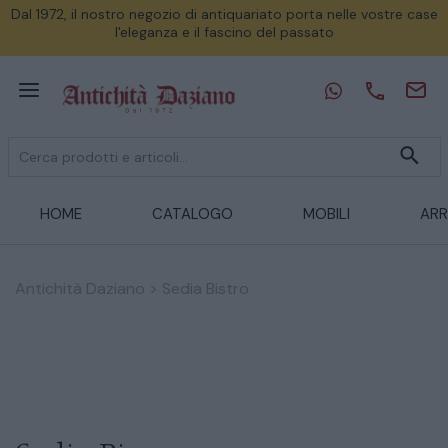
Dal 1972, il nostro negozio di antiquariato porta nelle vostre case
l'eleganza e il fascino del passato
HOME
CATALOGO
MOBILI
ARR
Antichità Daziano
>
Sedia Bistro