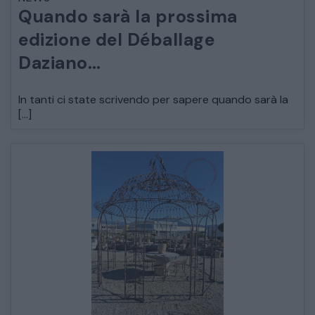
Quando sarà la prossima
ARREDO DA GIARDINO
edizione del Déballage
Daziano…
DECORAZIONI OGGETTISTICA ILLUMINAZIONE
In tanti ci state scrivendo per sapere quando sarà la
MATERIALI E STRUTTURE
[…]
MODERNARIATO
STILI ED ESPOSIZIONE
STRUMENTI MUSICALI
VEICOLI D’EPOCA