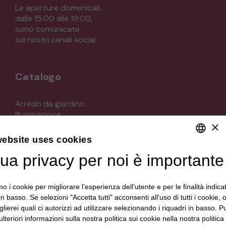
Le aperture domenicali,
dalle 15:00 alle 19:00,
sono comunicate
sui nostri canali social.
Catalogo
Arredo da giardino
Illuminazione
×
Materiali architettonici di recupero
Mobili
website uses cookies
Oggettistica
Orologeria
tua privacy per noi è importante
DEFAULT LANGUAGE
Quadri stampe
ITALIAN
Specchi
mo i cookie per migliorare l'esperienza dell'utente e per le finalità indica
Strumenti musicali e accessori
in basso. Se selezioni "Accetta tutti" acconsenti all'uso di tutti i cookie,
Tappeti e tessuti
lierei quali ci autorizzi ad utilizzare selezionando i riquadri in basso. P
Veicoli d'epoca
lteriori informazioni sulla nostra politica sui cookie nella nostra politica 