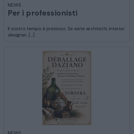
NEWS
LETTI
Per i professionisti
COMÒ E COMODINI
Il vostro tempo è prezioso. Se siete architetti, interior
designer, […]
SALE DA PRANZO E SOGGIORNO
TAVOLI TAVOLINI CONSOLE
SEDIE POLTRONE DIVANI
CREDENZE – DOPPI CORPI – BUFFET
SALE DA PRANZO – STUDIO UFFICIO
NEWS