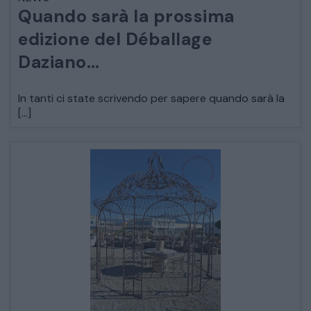
Quando sarà la prossima
ARREDO DA GIARDINO
edizione del Déballage
Daziano…
DECORAZIONI OGGETTISTICA ILLUMINAZIONE
In tanti ci state scrivendo per sapere quando sarà la
MATERIALI E STRUTTURE
[…]
MODERNARIATO
STILI ED ESPOSIZIONE
STRUMENTI MUSICALI
VEICOLI D’EPOCA