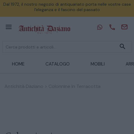
Dal 1972, il nostro negozio di antiquariato porta nelle vostre case
l'eleganza e il fascino del passato
HOME
CATALOGO
MOBILI
ARR
Antichità Daziano
>
Colonnine In Terracotta