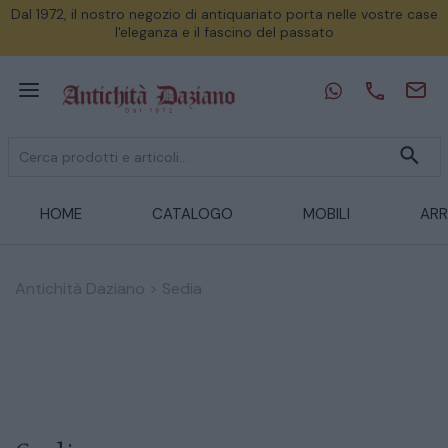
Dal 1972, il nostro negozio di antiquariato porta nelle vostre case
l'eleganza e il fascino del passato
HOME
CATALOGO
MOBILI
ARR
Antichità Daziano
>
Sedia