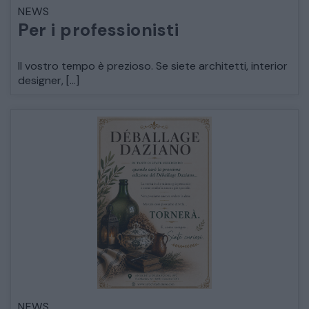
NEWS
LETTI
Per i professionisti
COMÒ E COMODINI
Il vostro tempo è prezioso. Se siete architetti, interior
designer, […]
SALE DA PRANZO E SOGGIORNO
TAVOLI TAVOLINI CONSOLE
SEDIE POLTRONE DIVANI
CREDENZE – DOPPI CORPI – BUFFET
SALE DA PRANZO – STUDIO UFFICIO
NEWS