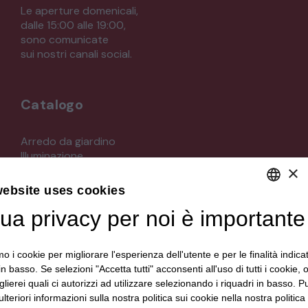
Le aperture domenicali,
dalle 15:00 alle 19:00,
sono comunicate
sui nostri canali social.
Catalogo
Arredo da giardino
Illuminazione
×
Materiali architettonici di recupero
Mobili
website uses cookies
Oggettistica
Orologeria
tua privacy per noi è importante
DEFAULT LANGUAGE
Quadri stampe
ITALIAN
Specchi
mo i cookie per migliorare l'esperienza dell'utente e per le finalità indica
Strumenti musicali e accessori
in basso. Se selezioni "Accetta tutti" acconsenti all'uso di tutti i cookie,
Tappeti e tessuti
lierei quali ci autorizzi ad utilizzare selezionando i riquadri in basso. P
Veicoli d'epoca
lteriori informazioni sulla nostra politica sui cookie nella nostra politica 