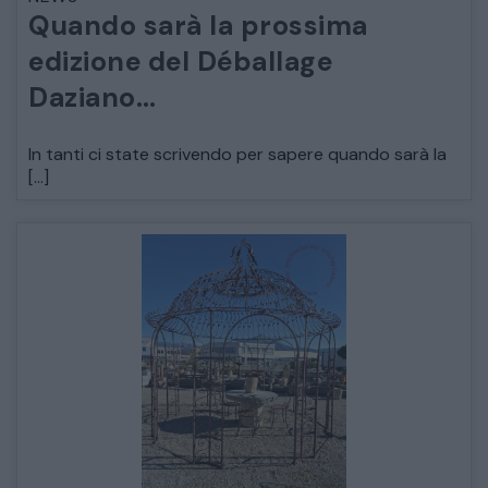
Quando sarà la prossima
ARREDO DA GIARDINO
edizione del Déballage
Daziano…
DECORAZIONI OGGETTISTICA ILLUMINAZIONE
In tanti ci state scrivendo per sapere quando sarà la
MATERIALI E STRUTTURE
[…]
MODERNARIATO
STILI ED ESPOSIZIONE
STRUMENTI MUSICALI
VEICOLI D’EPOCA