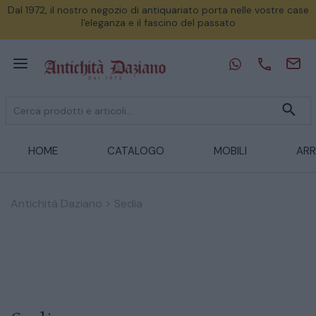
Dal 1972, il nostro negozio di antiquariato porta nelle vostre case
l'eleganza e il fascino del passato
HOME
CATALOGO
MOBILI
ARR
Antichità Daziano
>
Sedia