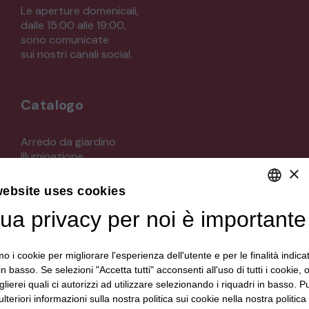
Le aperture domenicali,
dalle 15:00 alle 19:00,
sono comunicate
sui nostri canali social.
Catalogo
Arredo da giardino
Illuminazione
×
Materiali architettonici di recupero
Mobili
website uses cookies
Oggettistica
Orologeria
tua privacy per noi è importante
DEFAULT LANGUAGE
Quadri stampe
ITALIAN
Specchi
mo i cookie per migliorare l'esperienza dell'utente e per le finalità indica
Strumenti musicali e accessori
in basso. Se selezioni "Accetta tutti" acconsenti all'uso di tutti i cookie,
Tappeti e tessuti
lierei quali ci autorizzi ad utilizzare selezionando i riquadri in basso. P
Veicoli d'epoca
lteriori informazioni sulla nostra politica sui cookie nella nostra politica 