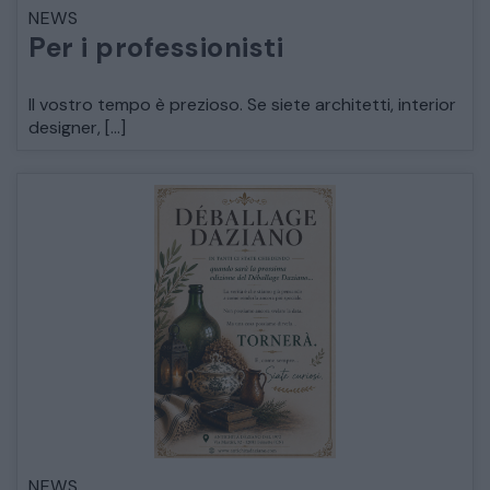
NEWS
LETTI
Per i professionisti
COMÒ E COMODINI
Il vostro tempo è prezioso. Se siete architetti, interior
designer, […]
SALE DA PRANZO E SOGGIORNO
TAVOLI TAVOLINI CONSOLE
SEDIE POLTRONE DIVANI
CREDENZE – DOPPI CORPI – BUFFET
SALE DA PRANZO – STUDIO UFFICIO
NEWS