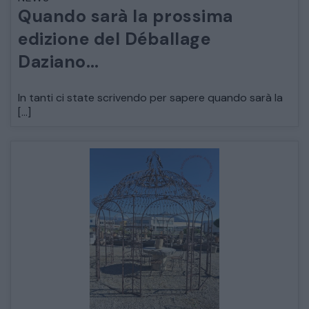
Quando sarà la prossima
ARREDO DA GIARDINO
edizione del Déballage
Daziano…
DECORAZIONI OGGETTISTICA ILLUMINAZIONE
In tanti ci state scrivendo per sapere quando sarà la
MATERIALI E STRUTTURE
[…]
MODERNARIATO
STILI ED ESPOSIZIONE
STRUMENTI MUSICALI
VEICOLI D’EPOCA