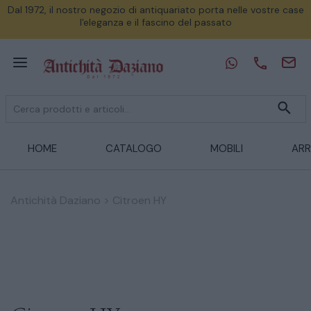
Dal 1972, il nostro negozio di antiquariato porta nelle vostre case
l'eleganza e il fascino del passato
HOME
CATALOGO
MOBILI
ARR
Antichità Daziano
>
Citroen HY