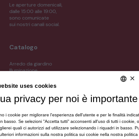
Le aperture domenicali,
dalle 15:00 alle 19:00,
sono comunicate
sui nostri canali social.
Catalogo
Arredo da giardino
Illuminazione
×
Materiali architettonici di recupero
Mobili
website uses cookies
Oggettistica
Orologeria
tua privacy per noi è importante
DEFAULT LANGUAGE
Quadri stampe
ITALIAN
Specchi
mo i cookie per migliorare l'esperienza dell'utente e per le finalità indica
Strumenti musicali e accessori
in basso. Se selezioni "Accetta tutti" acconsenti all'uso di tutti i cookie,
Tappeti e tessuti
lierei quali ci autorizzi ad utilizzare selezionando i riquadri in basso. P
Veicoli d'epoca
lteriori informazioni sulla nostra politica sui cookie nella nostra politica 