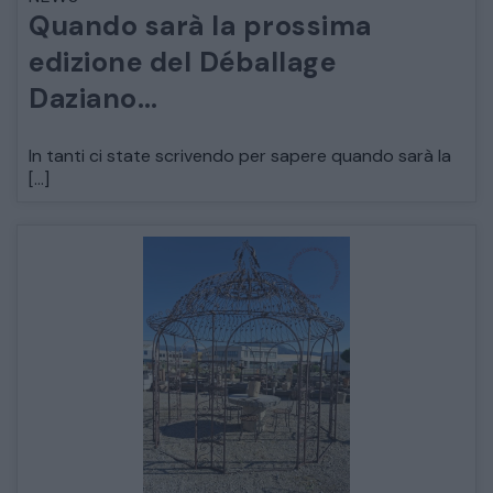
Quando sarà la prossima
ARREDO DA GIARDINO
edizione del Déballage
Daziano…
DECORAZIONI OGGETTISTICA ILLUMINAZIONE
In tanti ci state scrivendo per sapere quando sarà la
MATERIALI E STRUTTURE
[…]
MODERNARIATO
STILI ED ESPOSIZIONE
STRUMENTI MUSICALI
VEICOLI D’EPOCA