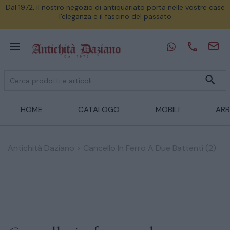
Dal 1972, il nostro negozio di antiquariato porta nelle vostre case
l'eleganza e il fascino del passato
HOME
CATALOGO
MOBILI
ARR
Antichità Daziano
>
Cancello In Ferro A Due Battenti (2)