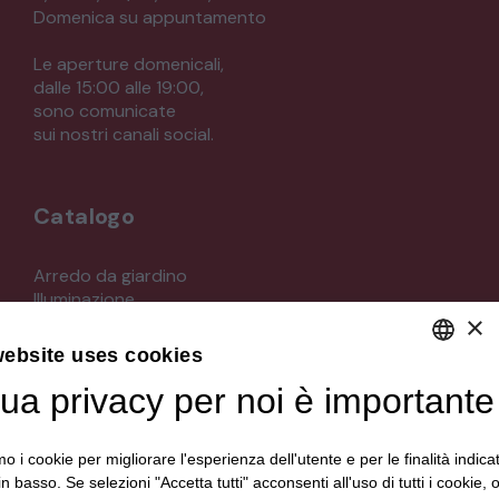
Domenica su appuntamento
Le aperture domenicali,
dalle 15:00 alle 19:00,
sono comunicate
sui nostri canali social.
Catalogo
Arredo da giardino
Illuminazione
×
Materiali architettonici di recupero
Mobili
website uses cookies
Oggettistica
Orologeria
tua privacy per noi è importante
DEFAULT LANGUAGE
Quadri stampe
ITALIAN
Specchi
mo i cookie per migliorare l'esperienza dell'utente e per le finalità indica
Strumenti musicali e accessori
in basso. Se selezioni "Accetta tutti" acconsenti all'uso di tutti i cookie,
Tappeti e tessuti