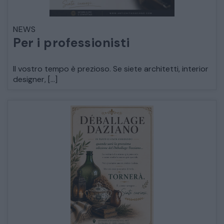
LETTI
NEWS
Per i professionisti
COMÒ E COMODINI
Il vostro tempo è prezioso. Se siete architetti, interior
designer, […]
SALE DA PRANZO E SOGGIORNO
TAVOLI TAVOLINI CONSOLE
SEDIE POLTRONE DIVANI
CREDENZE – DOPPI CORPI – BUFFET
SALE DA PRANZO – STUDIO UFFICIO