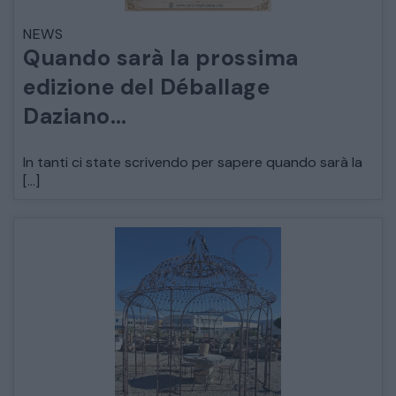
NEWS
ARREDO DA GIARDINO
Quando sarà la prossima
edizione del Déballage
DECORAZIONI OGGETTISTICA ILLUMINAZIONE
Daziano…
MATERIALI E STRUTTURE
In tanti ci state scrivendo per sapere quando sarà la
[…]
MODERNARIATO
STILI ED ESPOSIZIONE
STRUMENTI MUSICALI
VEICOLI D’EPOCA