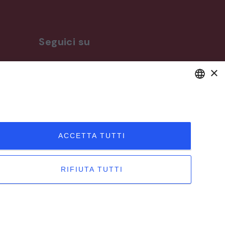
Seguici su
×
ro
DEFAULT LANGUAGE
ITALIAN
ACCETTA TUTTI
RIFIUTA TUTTI