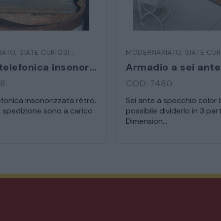
MATERIALI E STRUTTURE
IATO
,
SIATE CURIOSI...
MODERNARIATO
,
SIATE CURI
MODERNARIATO
Cabina telefonica insonorizzata
98
COD: 7480
STILI ED ESPOSIZIONE
fonica insonorizzata rétro.
Sei ante a specchio color 
i spedizione sono a carico
possibile dividerlo in 3 part
STRUMENTI MUSICALI
Dimension...
VEICOLI D’EPOCA