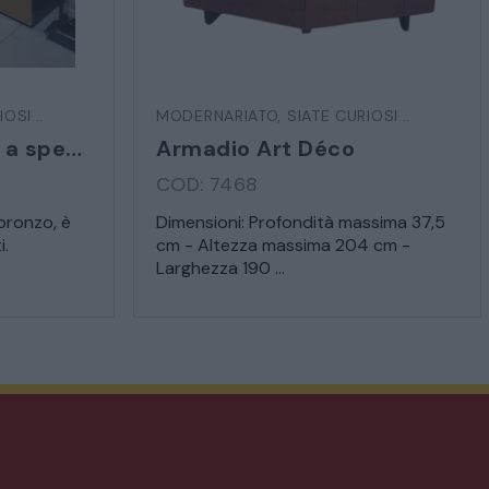
OSI...
MODERNARIATO
,
SIATE CURIOSI...
Armadio a sei ante a specchio
Armadio Art Déco
COD: 7468
bronzo, è
Dimensioni: Profondità massima 37,5
i.
cm - Altezza massima 204 cm -
Larghezza 190 ...