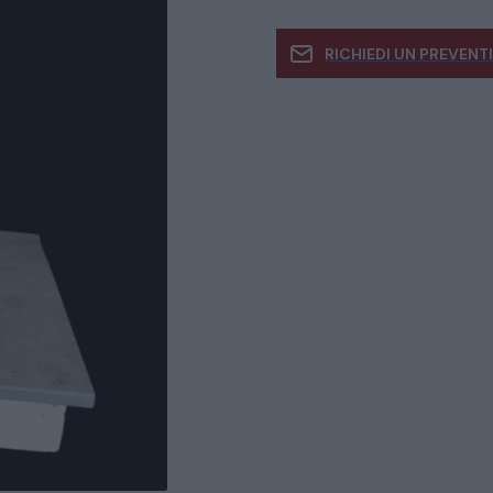
RICHIEDI UN PREVENT
Se siete interessati
informazioni
CATALOGO COMPLETO
MOBILI
CAMERE
ARMADI
LETTI
COMÒ E COMODINI