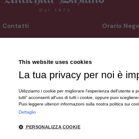
Contatti
Orario Nego
INDIRIZZO
Da lunedì a vene
Via Martiri, 92 Beinette 12081 - CN
8,30-12,30 / 15
Uscita Autostrada Cuneo-Est
Sabato
9,00-12,30 / 15
This website uses cookies
+39 0171.38.41.77
Domenica su a
La tua privacy per noi è im
+39 3394.26.50.78
info@antichitadaziano.com
Le aperture dom
dalle 15:00 alle 
Utilizziamo i cookie per migliorare l'esperienza dell'utente e pe
sono comunica
tutti" acconsenti all'uso di tutti i cookie, oppure puoi scegliere
sui nostri canali 
Puoi leggere ulteriori informazioni sulla nostra politica sui cook
Dettaglio
PERSONALIZZA COOKIE
© 2024 Antichità Daziano | P. IVA 00340150044 |
Privacy
| sito cr