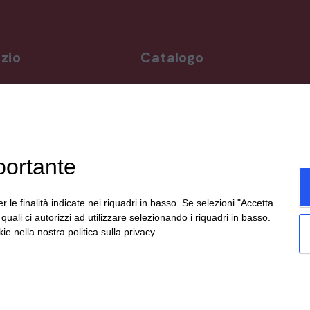
zio
Catalogo
rdì
Arredo da giardino
,00-19,00
Illuminazione
Materiali architettonici di recupe
,00-19,30
Mobili
ppuntamento
Oggettistica
portante
Orologeria
enicali,
Quadri stampe
19:00,
Specchi
r le finalità indicate nei riquadri in basso. Se selezioni "Accetta
te
Strumenti musicali e accessori
i quali ci autorizzi ad utilizzare selezionando i riquadri in basso.
social.
Tappeti e tessuti
ie nella nostra politica sulla privacy.
Veicoli d'epoca
eato da
etinet.it