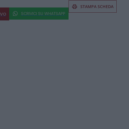
STAMPA SCHEDA
SCRIVICI SU WHATSAPP
IVO
 al prodotto non esitate a chiedere