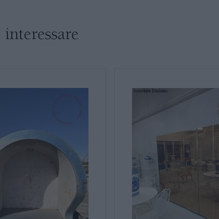
SALE DA PRANZO E SOGGIORNO
 interessare
TAVOLI TAVOLINI CONSOLE
SEDIE POLTRONE DIVANI
* Campi obbligatori
Ho letto e accetto l’
info
CREDENZE – DOPPI CORPI – BUFFET
SALE DA PRANZO – STUDIO UFFICIO
ARREDO DA GIARDINO
DECORAZIONI OGGETTISTICA ILLUMINAZIONE