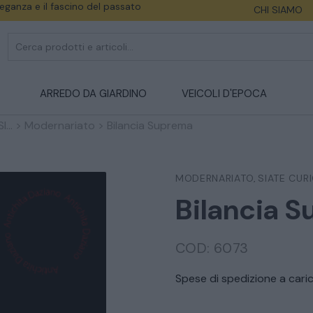
eleganza e il fascino del passato
CHI SIAMO
ARREDO DA GIARDINO
VEICOLI D'EPOCA
...
>
Modernariato
>
Bilancia Suprema
MODERNARIATO
SIATE CURIO
,
Bilancia 
COD:
6073
Spese di spedizione a caric