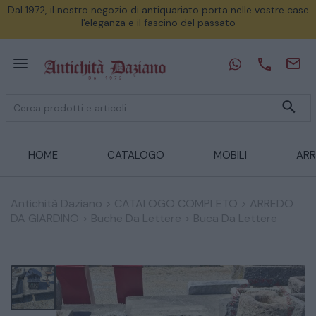
Dal 1972, il nostro negozio di antiquariato porta nelle vostre case
l'eleganza e il fascino del passato
HOME
CATALOGO
MOBILI
ARR
Antichità Daziano
>
CATALOGO COMPLETO
>
ARREDO
DA GIARDINO
>
Buche Da Lettere
>
Buca Da Lettere