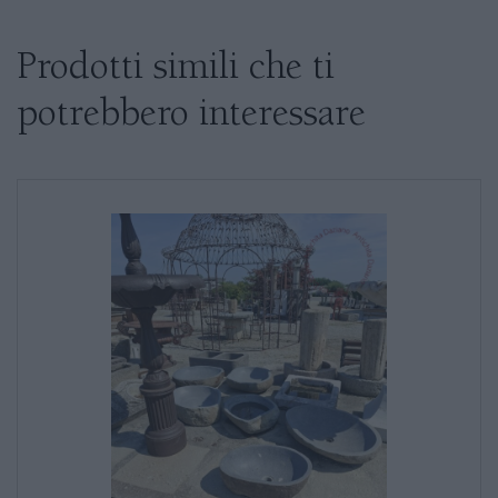
Se siete interessati al prodotto non
esitate a chiedere informazioni
Prodotti simili che ti
potrebbero interessare