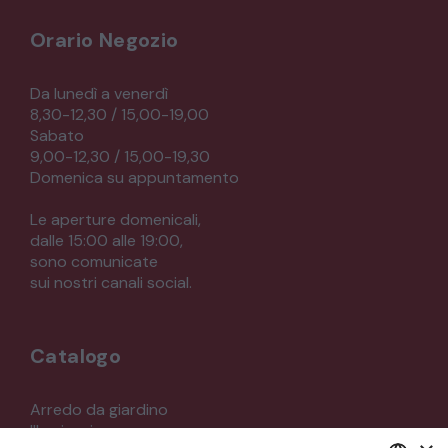
Orario Negozio
Da lunedì a venerdì
8,30-12,30 / 15,00-19,00
Sabato
9,00-12,30 / 15,00-19,30
Domenica su appuntamento
Le aperture domenicali,
dalle 15:00 alle 19:00,
sono comunicate
sui nostri canali social.
Catalogo
Arredo da giardino
Illuminazione