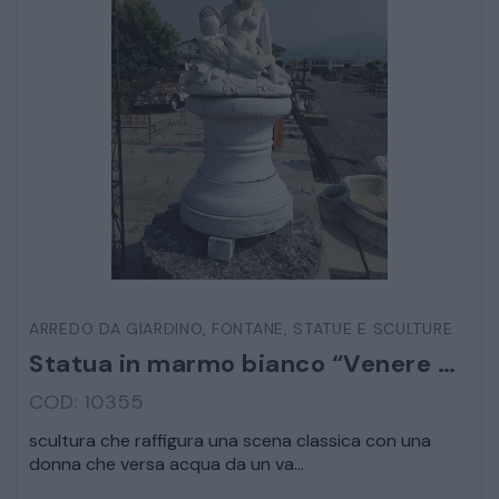
CAMERE
ARMADI
LETTI
COMÒ E COMODINI
SALE DA PRANZO E SOGGIORNO
ARREDO DA GIARDINO
,
FONTANE
,
STATUE E SCULTURE
TAVOLI TAVOLINI CONSOLE
Statua in marmo bianco “Venere bagnante”
COD: 10355
SEDIE POLTRONE DIVANI
scultura che raffigura una scena classica con una
donna che versa acqua da un va...
CREDENZE – DOPPI CORPI – BUFFET