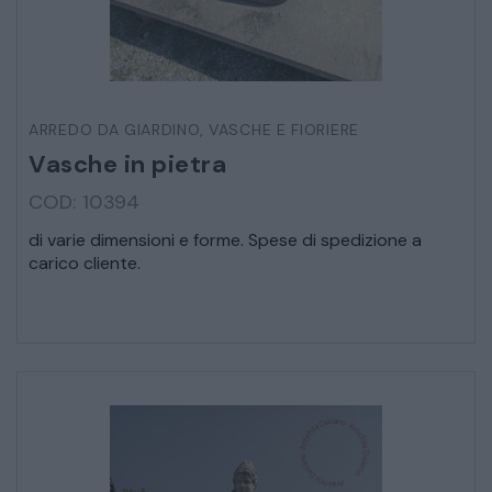
ARREDO DA GIARDINO
,
VASCHE E FIORIERE
Vasche in pietra
COD: 10394
di varie dimensioni e forme. Spese di spedizione a
carico cliente.
* Campi obbligatori
Ho letto e accetto l’
informativa sulla privacy
CATALOGO COMPLETO
MOBILI