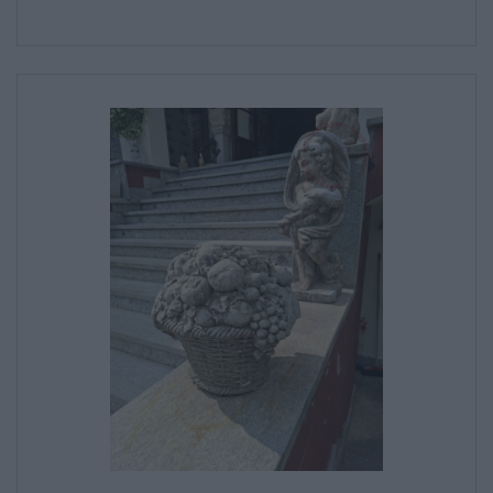
SALE DA PRANZO – STUDIO UFFICIO
ARREDO DA GIARDINO
DECORAZIONI OGGETTISTICA ILLUMINAZIONE
MATERIALI E STRUTTURE
MODERNARIATO
STILI ED ESPOSIZIONE
STRUMENTI MUSICALI