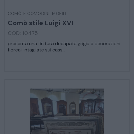
COMÒ E COMODINI
,
MOBILI
VEICOLI D’EPOCA
Comò stile Luigi XVI
COD: 10475
presenta una finitura decapata grigia e decorazioni
floreali intagliate sui cass...