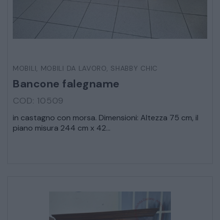
MOBILI
,
MOBILI DA LAVORO
,
SHABBY CHIC
Bancone falegname
COD: 10509
in castagno con morsa. Dimensioni: Altezza 75 cm, il
piano misura 244 cm x 42...
* Campi obbligatori
Ho letto e accetto l’
informativa sulla privacy
CATALOGO COMPLETO
MOBILI