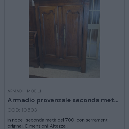
CAMERE
ARMADI
LETTI
COMÒ E COMODINI
SALE DA PRANZO E SOGGIORNO
ARMADI
,
MOBILI
TAVOLI TAVOLINI CONSOLE
Armadio provenzale seconda metà 700
SEDIE POLTRONE DIVANI
COD: 10503
in noce, seconda metà del 700 con serramenti
CREDENZE – DOPPI CORPI – BUFFET
originali. Dimensioni: Altezza...