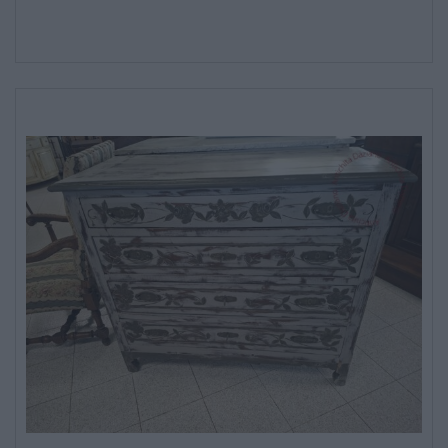
SALE DA PRANZO – STUDIO UFFICIO
ARREDO DA GIARDINO
DECORAZIONI OGGETTISTICA ILLUMINAZIONE
MATERIALI E STRUTTURE
MODERNARIATO
STILI ED ESPOSIZIONE
STRUMENTI MUSICALI