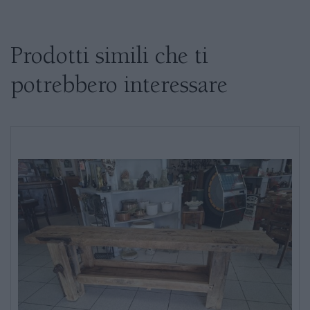
Se siete interessati al prodotto non
esitate a chiedere informazioni
Prodotti simili che ti
potrebbero interessare