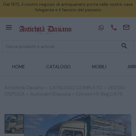
Dal 1972, il nostro negozio di antiquariato porta nelle vostre case
l'eleganza e il fascino del passato
HOME
CATALOGO
MOBILI
ARR
Antichità Daziano
>
CATALOGO COMPLETO
>
VEICOLI
D'EPOCA
>
Autocarri D'epoca
>
Citroen HY Reg.C475