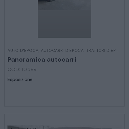
ARMADI
LETTI
COMÒ E COMODINI
AUTO D'EPOCA
,
AUTOCARRI D'EPOCA
,
TRATTORI D'EPOCA
,
SALE DA PRANZO E SOGGIORNO
Panoramica autocarri
COD: 10589
TAVOLI TAVOLINI CONSOLE
Esposizione
SEDIE POLTRONE DIVANI
CREDENZE – DOPPI CORPI – BUFFET
SALE DA PRANZO – STUDIO UFFICIO