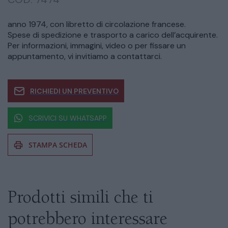
anno 1974, con libretto di circolazione francese.
Spese di spedizione e trasporto a carico dell’acquirente.
Per informazioni, immagini, video o per fissare un
appuntamento, vi invitiamo a contattarci.
RICHIEDI UN PREVENTIVO
SCRIVICI SU WHATSAPP
STAMPA SCHEDA
Se siete interessati al prodotto non
esitate a chiedere informazioni
Prodotti simili che ti
potrebbero interessare