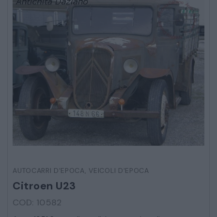
ARREDO DA GIARDINO
DECORAZIONI OGGETTISTICA ILLUMINAZIONE
MATERIALI E STRUTTURE
MODERNARIATO
STILI ED ESPOSIZIONE
AUTOCARRI D'EPOCA
,
VEICOLI D'EPOCA
STRUMENTI MUSICALI
Citroen U23
COD: 10582
VEICOLI D’EPOCA