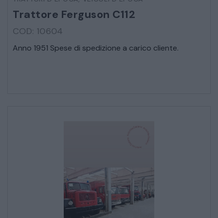
Trattore Ferguson C112
COD: 10604
Anno 1951 Spese di spedizione a carico cliente.
* Campi obbligatori
Ho letto e accetto l’
informativa sulla privacy
CATALOGO COMPLETO
MOBILI
CAMERE