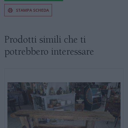
STAMPA SCHEDA
Se siete interessati al prodotto non
esitate a chiedere informazioni
Prodotti simili che ti
potrebbero interessare