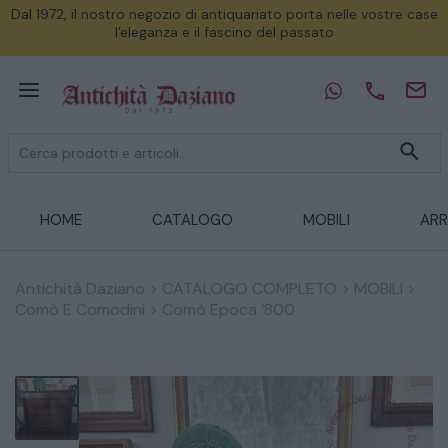
Dal 1972, il nostro negozio di antiquariato porta nelle vostre case
l'eleganza e il fascino del passato
HOME
CATALOGO
MOBILI
ARR
Antichità Daziano
>
CATALOGO COMPLETO
>
MOBILI
>
Comò E Comodini
>
Comò Epoca ‘800