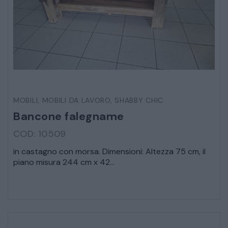
MOBILI
,
MOBILI DA LAVORO
,
SHABBY CHIC
Bancone falegname
COD: 10509
in castagno con morsa. Dimensioni: Altezza 75 cm, il
piano misura 244 cm x 42...
* Campi obbligatori
Ho letto e accetto l’
informativa sulla privacy