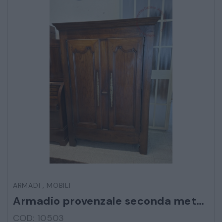
CATALOGO COMPLETO
MOBILI
CAMERE
ARMADI
LETTI
COMÒ E COMODINI
SALE DA PRANZO E SOGGIORNO
TAVOLI TAVOLINI CONSOLE
ARMADI
,
MOBILI
Armadio provenzale seconda metà 700
SEDIE POLTRONE DIVANI
COD: 10503