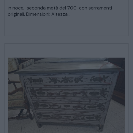
CREDENZE – DOPPI CORPI – BUFFET
in noce, seconda metà del 700 con serramenti
originali. Dimensioni: Altezza...
SALE DA PRANZO – STUDIO UFFICIO
ARREDO DA GIARDINO
DECORAZIONI OGGETTISTICA ILLUMINAZIONE
MATERIALI E STRUTTURE
MODERNARIATO
STILI ED ESPOSIZIONE