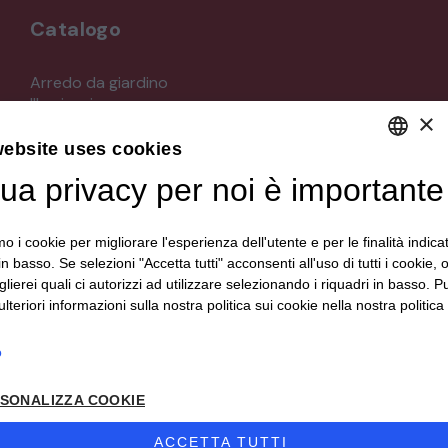
Catalogo
Arredo da giardino
Illuminazione
×
Materiali architettonici di recupero
Mobili
website uses cookies
Oggettistica
tua privacy per noi è importante
DEFAULT LANGUAGE
Orologeria
Quadri stampe
ITALIAN
Specchi
mo i cookie per migliorare l'esperienza dell'utente e per le finalità indica
Strumenti musicali e accessori
in basso. Se selezioni "Accetta tutti" acconsenti all'uso di tutti i cookie,
Tappeti e tessuti
lierei quali ci autorizzi ad utilizzare selezionando i riquadri in basso. P
Veicoli d'epoca
lteriori informazioni sulla nostra politica sui cookie nella nostra politica 
o
Seguici su
SONALIZZA COOKIE
ACCETTA TUTTI