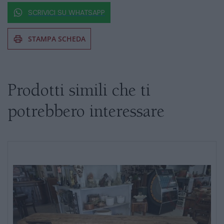
SCRIVICI SU WHATSAPP
STAMPA SCHEDA
Se siete interessati al prodotto non
esitate a chiedere informazioni
Prodotti simili che ti
potrebbero interessare