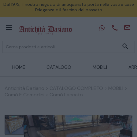
Dal 1972, il nostro negozio di antiquariato porta nelle vostre case
l'eleganza e il fascino del passato
HOME
CATALOGO
MOBILI
ARR
Antichità Daziano
>
CATALOGO COMPLETO
>
MOBILI
>
Comò E Comodini
>
Comò Laccato