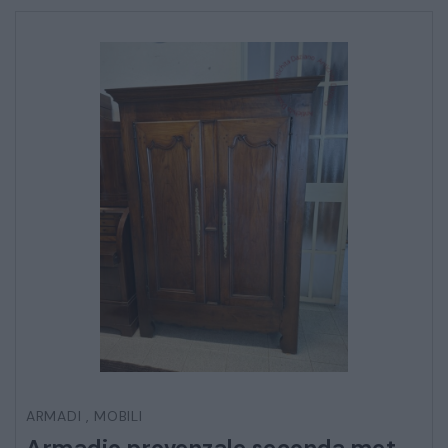
Ho letto e accetto l’
informativa sulla privacy
CATALOGO COMPLETO
MOBILI
CAMERE
ARMADI
LETTI
COMÒ E COMODINI
SALE DA PRANZO E SOGGIORNO
TAVOLI TAVOLINI CONSOLE
ARMADI
,
MOBILI
SEDIE POLTRONE DIVANI
Armadio provenzale seconda metà 700