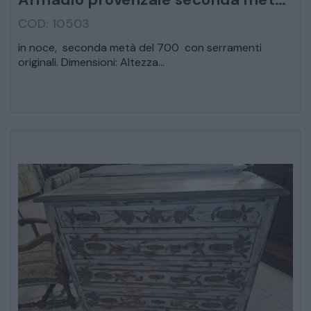
COD: 10503
CREDENZE – DOPPI CORPI – BUFFET
in noce, seconda metà del 700 con serramenti
originali. Dimensioni: Altezza...
SALE DA PRANZO – STUDIO UFFICIO
ARREDO DA GIARDINO
DECORAZIONI OGGETTISTICA ILLUMINAZIONE
MATERIALI E STRUTTURE
MODERNARIATO
STILI ED ESPOSIZIONE