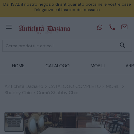
Dal 1972, il nostro negozio di antiquariato porta nelle vostre case
l'eleganza e il fascino del passato
HOME
CATALOGO
MOBILI
ARR
Antichità Daziano
>
CATALOGO COMPLETO
>
MOBILI
>
Shabby Chic
>
Comò Shabby Chic