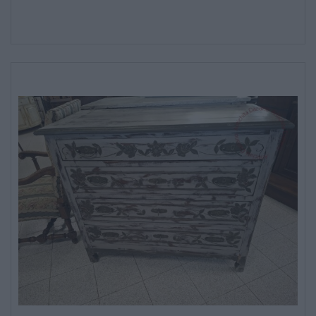
SALE DA PRANZO – STUDIO UFFICIO
ARREDO DA GIARDINO
DECORAZIONI OGGETTISTICA ILLUMINAZIONE
MATERIALI E STRUTTURE
MODERNARIATO
STILI ED ESPOSIZIONE
STRUMENTI MUSICALI