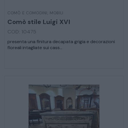
COMÒ E COMODINI
,
MOBILI
VEICOLI D’EPOCA
Comò stile Luigi XVI
COD: 10475
presenta una finitura decapata grigia e decorazioni
floreali intagliate sui cass...