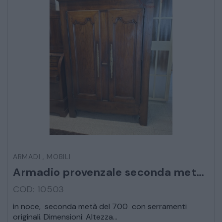
CAMERE
ARMADI
LETTI
COMÒ E COMODINI
SALE DA PRANZO E SOGGIORNO
ARMADI
,
MOBILI
TAVOLI TAVOLINI CONSOLE
Armadio provenzale seconda metà 700
SEDIE POLTRONE DIVANI
COD: 10503
in noce, seconda metà del 700 con serramenti
CREDENZE – DOPPI CORPI – BUFFET
originali. Dimensioni: Altezza...