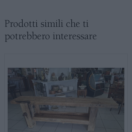
Se siete interessati al prodotto non
esitate a chiedere informazioni
Prodotti simili che ti
potrebbero interessare