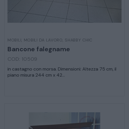
MOBILI
,
MOBILI DA LAVORO
,
SHABBY CHIC
Bancone falegname
COD: 10509
in castagno con morsa. Dimensioni: Altezza 75 cm, il
piano misura 244 cm x 42...
* Campi obbligatori
Ho letto e accetto l’
informativa sulla privacy
CATALOGO COMPLETO
MOBILI