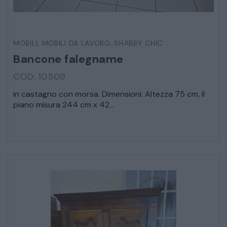
MOBILI
,
MOBILI DA LAVORO
,
SHABBY CHIC
Bancone falegname
COD: 10509
in castagno con morsa. Dimensioni: Altezza 75 cm, il
piano misura 244 cm x 42...
* Campi obbligatori
Ho letto e accetto l’
informativa sulla privacy
CATALOGO COMPLETO
MOBILI
CAMERE