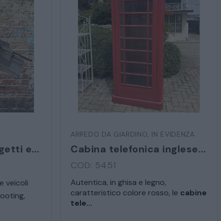
ARREDO DA GIARDINO
,
IN EVIDENZA
rmativa sulla privacy
Noleggio arredi, oggetti e veicoli d’epoca
Cabina telefonica inglese originale
COD: 5451
Autentica, in ghisa e legno,
e veicoli
caratteristico colore rosso, le
cabine
hooting,
tele...