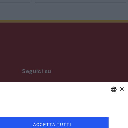
Seguici su
×
ro
DEFAULT LANGUAGE
ITALIAN
ACCETTA TUTTI