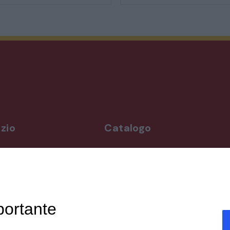
STILI ED ESPOSIZIONE
STRUMENTI MUSICALI
VEICOLI D’EPOCA
zio
Catalogo
rdì
Arredo da giardino
,00-19,00
Illuminazione
Materiali architettonici di recupe
,00-19,30
Mobili
ppuntamento
Oggettistica
portante
Orologeria
enicali,
Quadri stampe