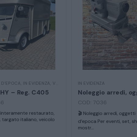
SEDIE POLTRONE DIVANI
CREDENZE – DOPPI CORPI – BUFFET
SALE DA PRANZO – STUDIO UFFICIO
ARREDO DA GIARDINO
* Campi obbligatori
TERNO
 D'EPOCA
,
IN EVIDENZA
,
VEICOLI D'EPOCA
IN EVIDENZA
Ho letto e accetto l’
info
 HY – Reg. C405
DECORAZIONI OGGETTISTICA ILLUMINAZIONE
66
COD: 7036
MATERIALI E STRUTTURE
 interamente restaurato,
🎬 Noleggio arredi, oggetti 
 targato italiano, veicolo
d’epoca Per eventi, set, s
mostr...
MODERNARIATO