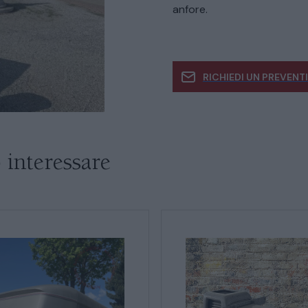
anfore.
CATALOGO COMPLETO
MOBILI
RICHIEDI UN PREVENT
CAMERE
Se siete interessati
ARMADI
informazioni
 interessare
LETTI
COMÒ E COMODINI
SALE DA PRANZO E SOGGIORNO
TAVOLI TAVOLINI CONSOLE