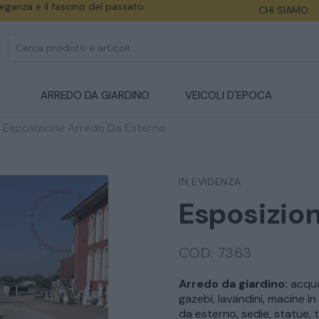
eleganza e il fascino del passato
CHI SIAMO
ARREDO DA GIARDINO
VEICOLI D'EPOCA
>
Esposizione Arredo Da Esterno
IN EVIDENZA
Esposizion
COD:
7363
Arredo da giardino:
acquas
gazebi, lavandini, macine in 
da esterno, sedie, statue, ta