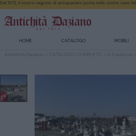
Dal 1972, il nostro negozio di antiquariato porta nelle vostre case l'
HOME
CATALOGO
MOBILI
Antichità Daziano
>
CATALOGO COMPLETO
>
In Evidenza