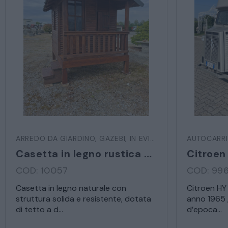
ARREDO DA GIARDINO
,
GAZEBI
,
IN EVIDENZA
,
VARIE DA ES
AUTOCARRI
Casetta in legno rustica con veranda
Citroen
COD: 10057
COD: 99
Casetta in legno naturale con
Citroen HY
struttura solida e resistente, dotata
anno 1965 ,
di tetto a d...
d’epoca...