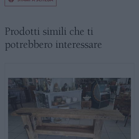
Se siete interessati al prodotto non
esitate a chiedere informazioni
Prodotti simili che ti
potrebbero interessare