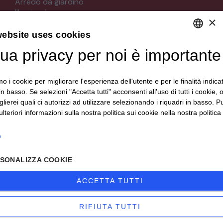
Arredo da giardino
Illuminazione
×
Materiali architettonici di recupero
Mobili
website uses cookies
Oggettistica
tua privacy per noi è importante
DEFAULT LANGUAGE
Orologeria
Quadri stampe
ITALIAN
Specchi
mo i cookie per migliorare l'esperienza dell'utente e per le finalità indica
Strumenti musicali e accessori
in basso. Se selezioni "Accetta tutti" acconsenti all'uso di tutti i cookie,
Tappeti e tessuti
lierei quali ci autorizzi ad utilizzare selezionando i riquadri in basso. P
Veicoli d'epoca
lteriori informazioni sulla nostra politica sui cookie nella nostra politica 
o
Seguici su
SONALIZZA COOKIE
ACCETTA TUTTI
RIFIUTA TUTTI
© 2024 Antichità Daziano | P. IVA 00340150044 |
Privacy
| sito
creato da
etinet.it