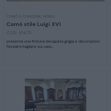
STRUMENTI MUSICALI
VEICOLI D’EPOCA
COMÒ E COMODINI
,
MOBILI
Comò stile Luigi XVI
COD: 10475
presenta una finitura decapata grigia e decorazioni
floreali intagliate sui cass...