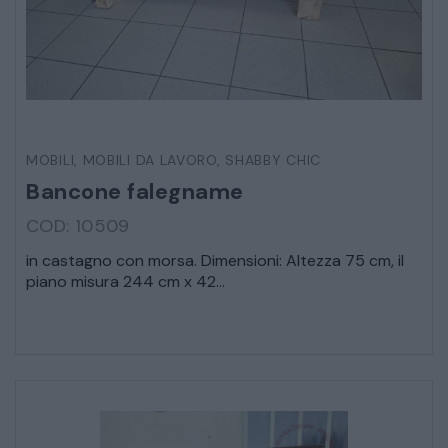
MOBILI
,
MOBILI DA LAVORO
,
SHABBY CHIC
Bancone falegname
COD: 10509
in castagno con morsa. Dimensioni: Altezza 75 cm, il
piano misura 244 cm x 42...
* Campi obbligatori
Ho letto e accetto l’
informativa sulla privacy
CATALOGO COMPLETO