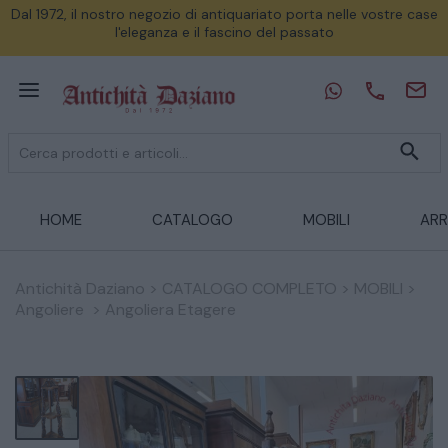
Dal 1972, il nostro negozio di antiquariato porta nelle vostre case
l'eleganza e il fascino del passato
HOME
CATALOGO
MOBILI
ARR
Antichità Daziano
>
CATALOGO COMPLETO
>
MOBILI
>
Angoliere
>
Angoliera Etagere