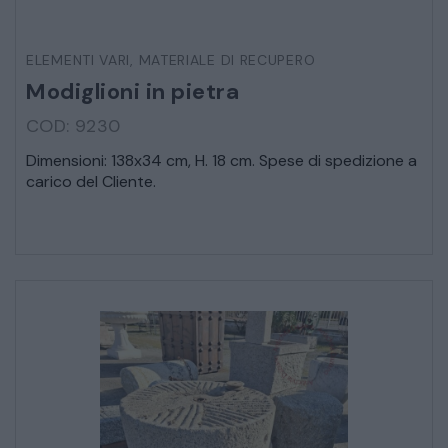
SEDIE POLTRONE DIVANI
ELEMENTI VARI
,
MATERIALE DI RECUPERO
CREDENZE – DOPPI CORPI – BUFFET
Modiglioni in pietra
COD: 9230
SALE DA PRANZO – STUDIO UFFICIO
Dimensioni: 138x34 cm, H. 18 cm. Spese di spedizione a
carico del Cliente.
ARREDO DA GIARDINO
DECORAZIONI OGGETTISTICA ILLUMINAZIONE
MATERIALI E STRUTTURE
MODERNARIATO