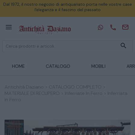
Dal 1972, il nostro negozio di antiquariato porta nelle vostre case
l'eleganza e il fascino del passato
HOME
CATALOGO
MOBILI
ARR
Antichità Daziano
>
CATALOGO COMPLETO
>
MATERIALE DI RECUPERO
>
Inferriate In Ferro
>
Inferriata
In Ferro