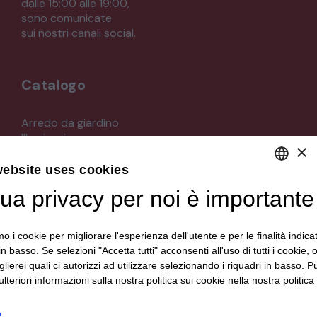
dalle 15:00 alle 19:00,
sono comunicate
sui nostri canali social.
Catalogo
Arredo da giardino
Illuminazione
×
Materiali architettonici di recupero
Mobili
website uses cookies
Oggettistica
tua privacy per noi è importante
DEFAULT LANGUAGE
Orologeria
Quadri stampe
ITALIAN
Specchi
mo i cookie per migliorare l'esperienza dell'utente e per le finalità indica
Strumenti musicali e accessori
in basso. Se selezioni "Accetta tutti" acconsenti all'uso di tutti i cookie,
Tappeti e tessuti
lierei quali ci autorizzi ad utilizzare selezionando i riquadri in basso. P
Veicoli d'epoca
lteriori informazioni sulla nostra politica sui cookie nella nostra politica 
o