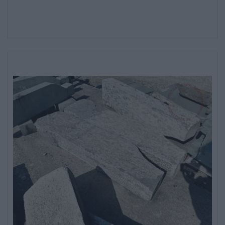
* Campi obbligatori
CATALOGO COMPLETO
Ho letto e accetto l’
informativa sulla privacy
MOBILI
CAMERE
ARMADI
LETTI
COMÒ E COMODINI
SALE DA PRANZO E SOGGIORNO
TAVOLI TAVOLINI CONSOLE