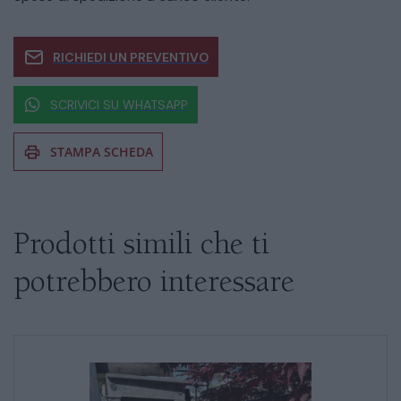
RICHIEDI UN PREVENTIVO
SCRIVICI SU WHATSAPP
STAMPA SCHEDA
Se siete interessati al prodotto non
esitate a chiedere informazioni
Prodotti simili che ti
potrebbero interessare