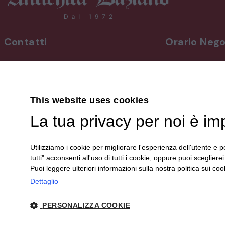
Contatti
Orario Nego
INDIRIZZO
Da lunedì a vene
Via Martiri, 92 Beinette 12081 - CN
8,30-12,30 / 15
Uscita Autostrada Cuneo-Est
Sabato
9,00-12,30 / 15
This website uses cookies
+39 0171.38.41.77
Domenica su a
La tua privacy per noi è im
+39 3394.26.50.78
info@antichitadaziano.com
Le aperture dom
dalle 15:00 alle 
Utilizziamo i cookie per migliorare l'esperienza dell'utente e pe
sono comunica
tutti" acconsenti all'uso di tutti i cookie, oppure puoi scegliere
sui nostri canali 
Puoi leggere ulteriori informazioni sulla nostra politica sui cook
Dettaglio
PERSONALIZZA COOKIE
© 2024 Antichità Daziano | P. IVA 00340150044 |
Privacy
| sito cr