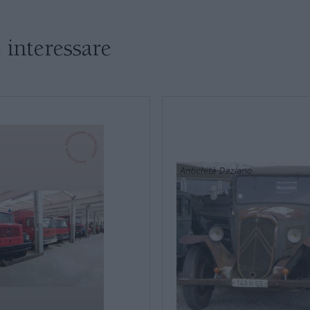
SALE DA PRANZO E SOGGIORNO
 interessare
TAVOLI TAVOLINI CONSOLE
SEDIE POLTRONE DIVANI
* Campi obbligatori
Ho letto e accetto l’
info
CREDENZE – DOPPI CORPI – BUFFET
SALE DA PRANZO – STUDIO UFFICIO
ARREDO DA GIARDINO
DECORAZIONI OGGETTISTICA ILLUMINAZIONE