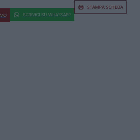
STAMPA SCHEDA
SCRIVICI SU WHATSAPP
IVO
 al prodotto non esitate a chiedere