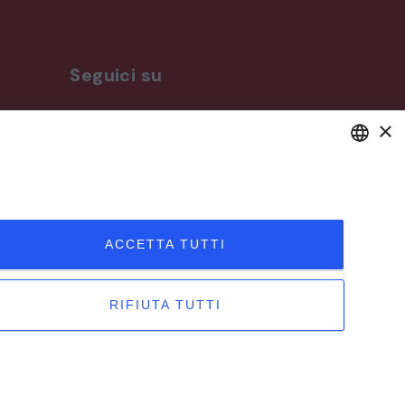
Seguici su
×
ro
DEFAULT LANGUAGE
ITALIAN
ACCETTA TUTTI
RIFIUTA TUTTI