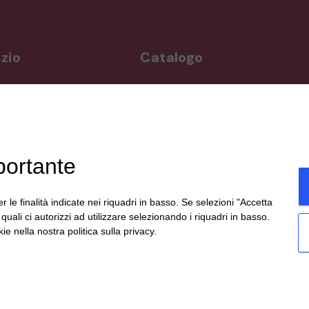
zio
Catalogo
rdì
Arredo da giardino
,00-19,00
Illuminazione
Materiali architettonici di recupe
,00-19,30
Mobili
ppuntamento
Oggettistica
portante
Orologeria
enicali,
Quadri stampe
19:00,
Specchi
r le finalità indicate nei riquadri in basso. Se selezioni "Accetta
te
Strumenti musicali e accessori
i quali ci autorizzi ad utilizzare selezionando i riquadri in basso.
social.
Tappeti e tessuti
ie nella nostra politica sulla privacy.
Veicoli d'epoca
eato da
etinet.it