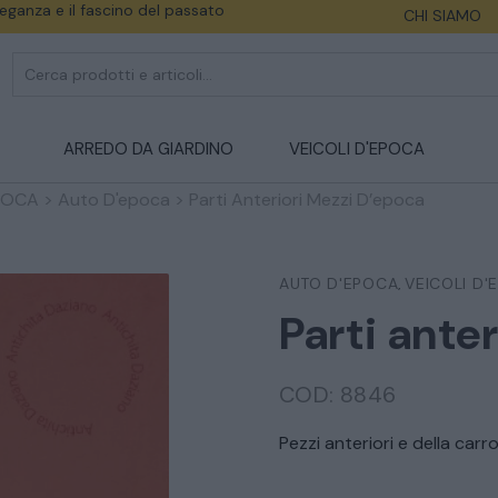
eleganza e il fascino del passato
CHI SIAMO
ARREDO DA GIARDINO
VEICOLI D'EPOCA
EPOCA
>
Auto D'epoca
>
Parti Anteriori Mezzi D’epoca
AUTO D'EPOCA
VEICOLI D'
,
Parti ante
COD:
8846
Pezzi anteriori e della carr