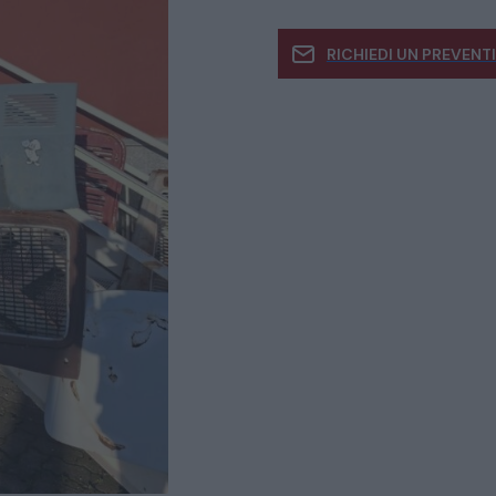
RICHIEDI UN PREVENT
Se siete interessati
informazioni
CATALOGO COMPLETO
MOBILI
CAMERE
ARMADI
LETTI
COMÒ E COMODINI