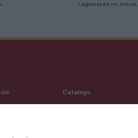
..
Larghezza 64 cm, Altezza..
zio
Catalogo
rdì
Arredo da giardino
,00-19,00
Illuminazione
Materiali architettonici di recupe
,00-19,30
Mobili
ppuntamento
Oggettistica