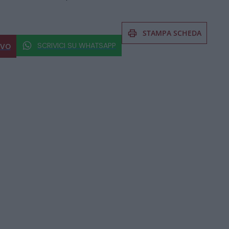
STAMPA SCHEDA
SCRIVICI SU WHATSAPP
IVO
 al prodotto non esitate a chiedere