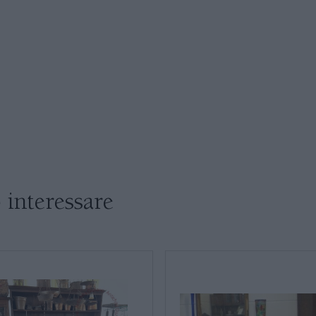
LETTI
COMÒ E COMODINI
SALE DA PRANZO E SOGGIORNO
TAVOLI TAVOLINI CONSOLE
* Campi obbligatori
Ho letto e accetto l’
info
SEDIE POLTRONE DIVANI
 interessare
CREDENZE – DOPPI CORPI – BUFFET
SALE DA PRANZO – STUDIO UFFICIO