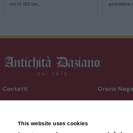
cm, H. 133 cm...
potrebbe n.
Contatti
Orario Nego
INDIRIZZO
Da lunedì a vene
Via Martiri, 92 Beinette 12081 - CN
8,30-12,30 / 15
Uscita Autostrada Cuneo-Est
Sabato
9,00-12,30 / 15
This website uses cookies
+39 0171.38.41.77
Domenica su a