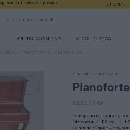
eleganza e il fascino del passato
CHI SIAMO
ARREDO DA GIARDINO
VEICOLI D'EPOCA
MUSICALI
>
Pianoforte W. Joachim & Co.
STRUMENTI MUSICALI
Pianofort
COD:
7449
in mogano restaurato, epoc
Dimensioni: H 112 cm – L 1
Le spese di spedizione sono