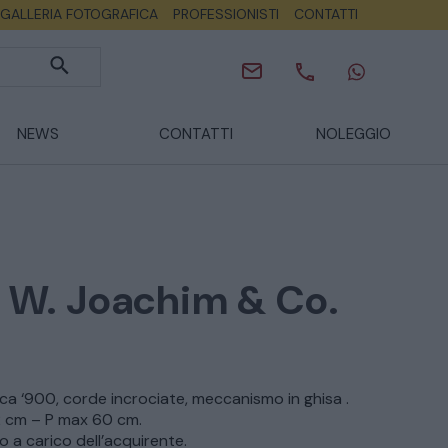
GALLERIA FOTOGRAFICA
PROFESSIONISTI
CONTATTI
NEWS
CONTATTI
NOLEGGIO
e W. Joachim & Co.
a ‘900, corde incrociate, meccanismo in ghisa .
52 cm – P max 60 cm.
 a carico dell’acquirente.