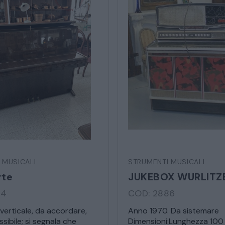
ARREDO DA GIARDINO
DECORAZIONI OGGETTISTICA ILLUMINAZIONE
MATERIALI E STRUTTURE
MODERNARIATO
STILI ED ESPOSIZIONE
 MUSICALI
STRUMENTI MUSICALI
STRUMENTI MUSICALI
rte
24
COD: 2886
VEICOLI D’EPOCA
verticale, da accordare,
Anno 1970. Da sistemare
sibile; si segnala che
Dimensioni:Lunghezza 100