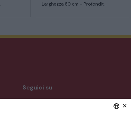
.
Larghezza 80 cm – Profondit...
Seguici su
×
ro
DEFAULT LANGUAGE