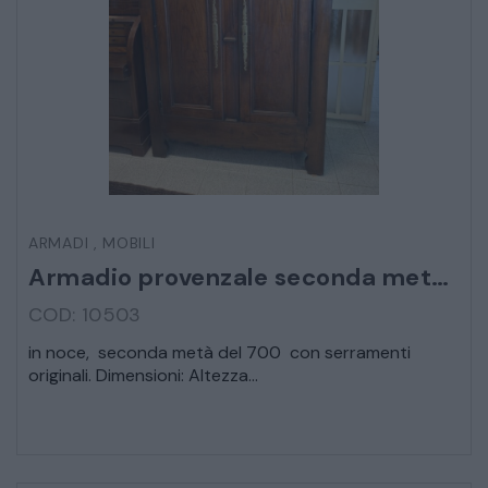
ARMADI
LETTI
COMÒ E COMODINI
SALE DA PRANZO E SOGGIORNO
ARMADI
,
MOBILI
Armadio provenzale seconda metà 700
TAVOLI TAVOLINI CONSOLE
COD: 10503
in noce, seconda metà del 700 con serramenti
SEDIE POLTRONE DIVANI
originali. Dimensioni: Altezza...
CREDENZE – DOPPI CORPI – BUFFET