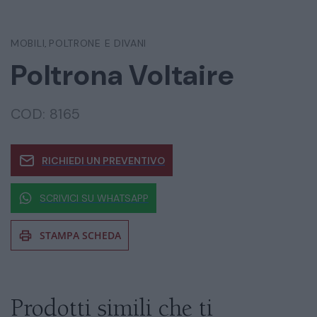
MOBILI
POLTRONE E DIVANI
,
Poltrona Voltaire
COD:
8165
RICHIEDI UN PREVENTIVO
SCRIVICI SU WHATSAPP
STAMPA SCHEDA
Se siete interessati al prodotto non
esitate a chiedere informazioni
Prodotti simili che ti