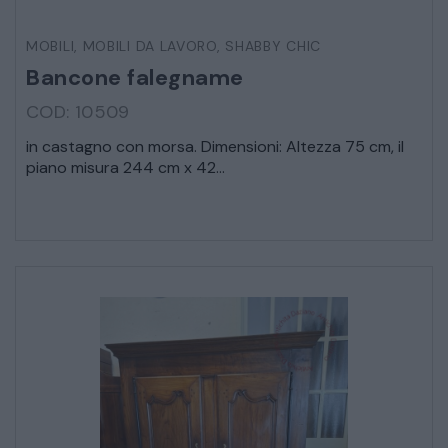
MOBILI
,
MOBILI DA LAVORO
,
SHABBY CHIC
Bancone falegname
COD: 10509
in castagno con morsa. Dimensioni: Altezza 75 cm, il
piano misura 244 cm x 42...
* Campi obbligatori
Ho letto e accetto l’
informativa sulla privacy
CATALOGO COMPLETO
MOBILI
CAMERE