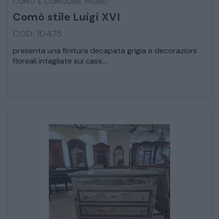
COMÒ E COMODINI
,
MOBILI
Comò stile Luigi XVI
VEICOLI D’EPOCA
COD: 10475
presenta una finitura decapata grigia e decorazioni
floreali intagliate sui cass...