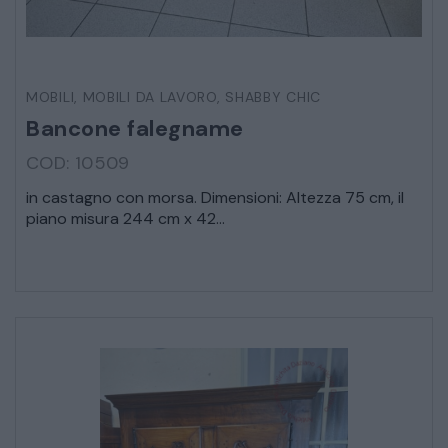
MOBILI
,
MOBILI DA LAVORO
,
SHABBY CHIC
Bancone falegname
COD: 10509
in castagno con morsa. Dimensioni: Altezza 75 cm, il
piano misura 244 cm x 42...
* Campi obbligatori
Ho letto e accetto l’
informativa sulla privacy
CATALOGO COMPLETO
MOBILI
CAMERE