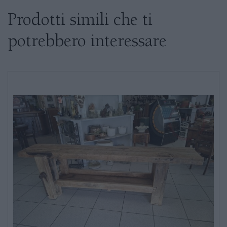
Se siete interessati al prodotto non
esitate a chiedere informazioni
Prodotti simili che ti
potrebbero interessare