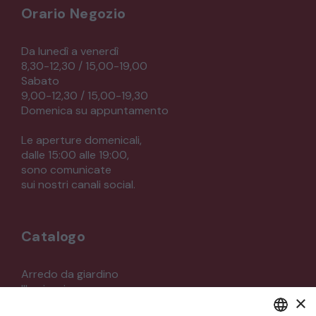
Orario Negozio
Da lunedì a venerdì
8,30-12,30 / 15,00-19,00
Sabato
9,00-12,30 / 15,00-19,30
Domenica su appuntamento
Le aperture domenicali,
dalle 15:00 alle 19:00,
sono comunicate
sui nostri canali social.
Catalogo
Arredo da giardino
Illuminazione
×
Materiali architettonici di recupero