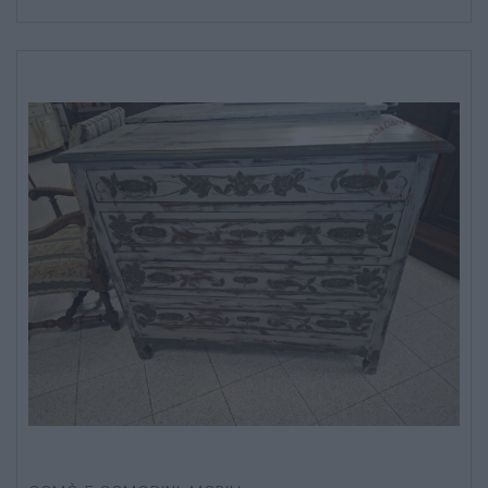
SALE DA PRANZO – STUDIO UFFICIO
ARREDO DA GIARDINO
DECORAZIONI OGGETTISTICA ILLUMINAZIONE
MATERIALI E STRUTTURE
MODERNARIATO
STILI ED ESPOSIZIONE
STRUMENTI MUSICALI