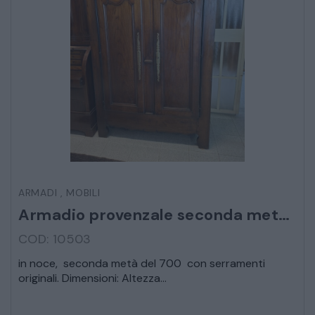
ARMADI
LETTI
COMÒ E COMODINI
SALE DA PRANZO E SOGGIORNO
ARMADI
,
MOBILI
TAVOLI TAVOLINI CONSOLE
Armadio provenzale seconda metà 700
COD: 10503
SEDIE POLTRONE DIVANI
in noce, seconda metà del 700 con serramenti
originali. Dimensioni: Altezza...
CREDENZE – DOPPI CORPI – BUFFET