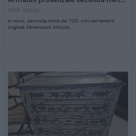
COD: 10503
CREDENZE – DOPPI CORPI – BUFFET
in noce, seconda metà del 700 con serramenti
originali. Dimensioni: Altezza...
SALE DA PRANZO – STUDIO UFFICIO
ARREDO DA GIARDINO
DECORAZIONI OGGETTISTICA ILLUMINAZIONE
MATERIALI E STRUTTURE
MODERNARIATO
STILI ED ESPOSIZIONE