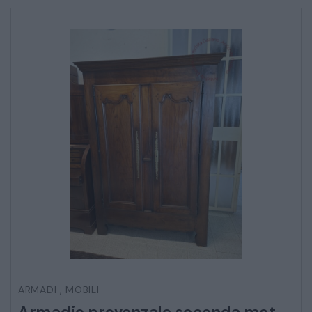
Ho letto e accetto l’
informativa sulla privacy
CATALOGO COMPLETO
MOBILI
CAMERE
ARMADI
LETTI
COMÒ E COMODINI
SALE DA PRANZO E SOGGIORNO
TAVOLI TAVOLINI CONSOLE
ARMADI
,
MOBILI
SEDIE POLTRONE DIVANI
Armadio provenzale seconda metà 700