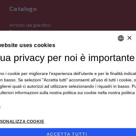
Catalogo
Arredo da giardino
Illuminazione
×
Materiali architettonici di recupero
Mobili
website uses cookies
Oggettistica
tua privacy per noi è importante
DEFAULT LANGUAGE
Orologeria
Quadri stampe
ITALIAN
Specchi
mo i cookie per migliorare l'esperienza dell'utente e per le finalità indica
Strumenti musicali e accessori
in basso. Se selezioni "Accetta tutti" acconsenti all'uso di tutti i cookie,
Tappeti e tessuti
lierei quali ci autorizzi ad utilizzare selezionando i riquadri in basso. P
Veicoli d'epoca
lteriori informazioni sulla nostra politica sui cookie nella nostra politica 
o
Seguici su
SONALIZZA COOKIE
ACCETTA TUTTI