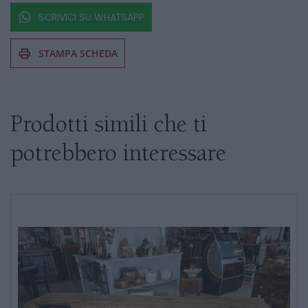
SCRIVICI SU WHATSAPP
STAMPA SCHEDA
Se siete interessati al prodotto non
esitate a chiedere informazioni
Prodotti simili che ti
potrebbero interessare