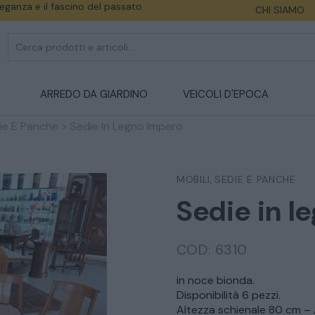
eleganza e il fascino del passato
CHI SIAMO
ARREDO DA GIARDINO
VEICOLI D'EPOCA
ie E Panche
>
Sedie In Legno Impero
MOBILI
SEDIE E PANCHE
,
Sedie in l
COD:
6310
in noce bionda.
Disponibilità 6 pezzi.
Altezza schienale 80 cm –