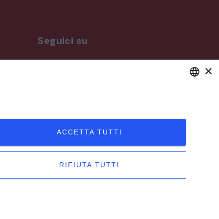
Seguici su
×
ro
DEFAULT LANGUAGE
ITALIAN
ACCETTA TUTTI
RIFIUTA TUTTI