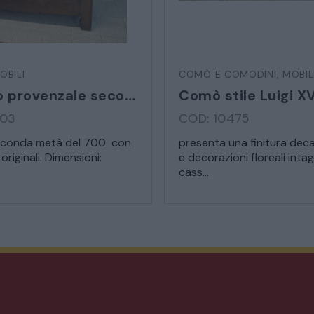
MATERIALI E STRUTTURE
OBILI
COMÒ E COMODINI
,
MOBIL
MODERNARIATO
Armadio provenzale seconda metà 700
Comò stile Luigi XV
503
COD: 10475
STILI ED ESPOSIZIONE
seconda metà del 700 con
presenta una finitura deca
originali. Dimensioni:
e decorazioni floreali intag
STRUMENTI MUSICALI
cass...
VEICOLI D’EPOCA