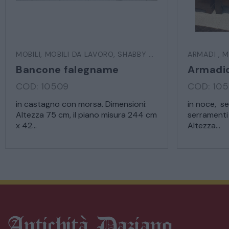
MOBILI
,
MOBILI DA LAVORO
,
SHABBY CHIC
ARMADI
,
M
Bancone falegname
COD: 10509
COD: 10
in castagno con morsa. Dimensioni:
in noce, 
Altezza 75 cm, il piano misura 244 cm
serramenti 
x 42...
Altezza...