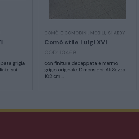
I
COMÒ E COMODINI
,
MOBILI
,
SHABBY CHIC
I
Comò stile Luigi XVI
COD: 10469
pata grigia
con finitura decappata e marmo
liate sui
grigio originale. Dimensioni: Alt3ezza
102 cm ...