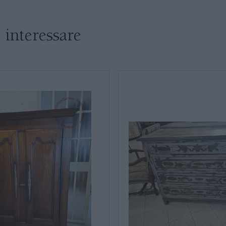
SALE DA PRANZO E SOGGIORNO
 interessare
TAVOLI TAVOLINI CONSOLE
SEDIE POLTRONE DIVANI
CREDENZE – DOPPI CORPI – BUFFET
* Campi obbligatori
Ho letto e accetto l’
info
SALE DA PRANZO – STUDIO UFFICIO
ARREDO DA GIARDINO
DECORAZIONI OGGETTISTICA ILLUMINAZIONE