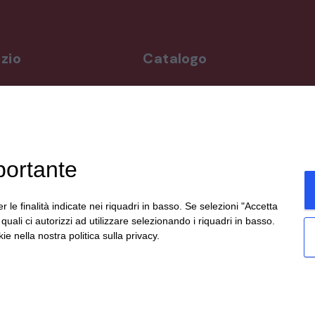
zio
Catalogo
rdì
Arredo da giardino
,00-19,00
Illuminazione
Materiali architettonici di recupe
,00-19,30
Mobili
ppuntamento
Oggettistica
portante
Orologeria
enicali,
Quadri stampe
19:00,
Specchi
r le finalità indicate nei riquadri in basso. Se selezioni "Accetta
te
Strumenti musicali e accessori
i quali ci autorizzi ad utilizzare selezionando i riquadri in basso.
social.
Tappeti e tessuti
ie nella nostra politica sulla privacy.
Veicoli d'epoca
eato da
etinet.it