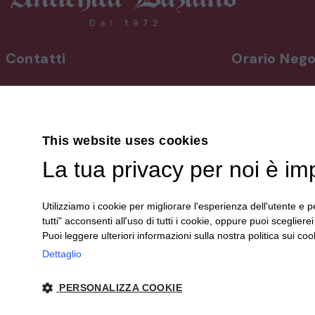
Contatti
Orario Nego
INDIRIZZO
Da lunedì a vene
Via Martiri, 92 Beinette 12081 - CN
8,30-12,30 / 15
Uscita Autostrada Cuneo-Est
Sabato
9,00-12,30 / 15
This website uses cookies
+39 0171.38.41.77
Domenica su a
La tua privacy per noi è im
+39 3394.26.50.78
info@antichitadaziano.com
Le aperture dom
dalle 15:00 alle 
Utilizziamo i cookie per migliorare l'esperienza dell'utente e pe
sono comunica
tutti" acconsenti all'uso di tutti i cookie, oppure puoi scegliere
sui nostri canali 
Puoi leggere ulteriori informazioni sulla nostra politica sui cook
Dettaglio
PERSONALIZZA COOKIE
© 2024 Antichità Daziano | P. IVA 00340150044 |
Privacy
| sito cr