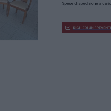
Spese di spedizione a caric
RICHIEDI UN PREVENT
Se siete interessati
informazioni
CATALOGO COMPLETO
MOBILI
CAMERE
ARMADI
LETTI
COMÒ E COMODINI