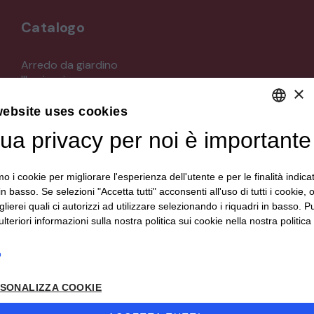
Catalogo
Arredo da giardino
Illuminazione
×
Materiali architettonici di recupero
Mobili
website uses cookies
Oggettistica
tua privacy per noi è importante
DEFAULT LANGUAGE
Orologeria
Quadri stampe
ITALIAN
Specchi
mo i cookie per migliorare l'esperienza dell'utente e per le finalità indica
Strumenti musicali e accessori
in basso. Se selezioni "Accetta tutti" acconsenti all'uso di tutti i cookie,
Tappeti e tessuti
lierei quali ci autorizzi ad utilizzare selezionando i riquadri in basso. P
Veicoli d'epoca
lteriori informazioni sulla nostra politica sui cookie nella nostra politica 
o
Seguici su
SONALIZZA COOKIE