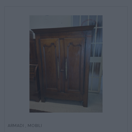
Ho letto e accetto l’
informativa sulla privacy
CATALOGO COMPLETO
MOBILI
CAMERE
ARMADI
LETTI
COMÒ E COMODINI
SALE DA PRANZO E SOGGIORNO
TAVOLI TAVOLINI CONSOLE
ARMADI
,
MOBILI
SEDIE POLTRONE DIVANI