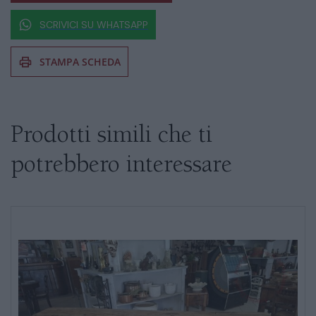
SCRIVICI SU WHATSAPP
STAMPA SCHEDA
Se siete interessati al prodotto non
esitate a chiedere informazioni
Prodotti simili che ti
potrebbero interessare