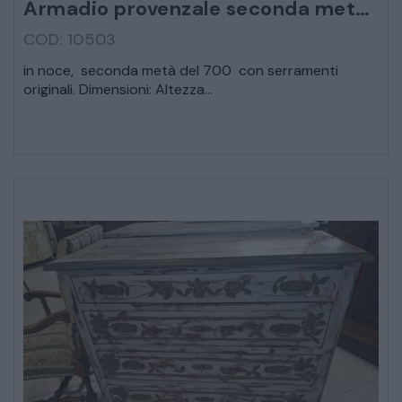
Armadio provenzale seconda metà 700
COD: 10503
CREDENZE – DOPPI CORPI – BUFFET
in noce, seconda metà del 700 con serramenti
originali. Dimensioni: Altezza...
SALE DA PRANZO – STUDIO UFFICIO
ARREDO DA GIARDINO
DECORAZIONI OGGETTISTICA ILLUMINAZIONE
MATERIALI E STRUTTURE
MODERNARIATO
STILI ED ESPOSIZIONE