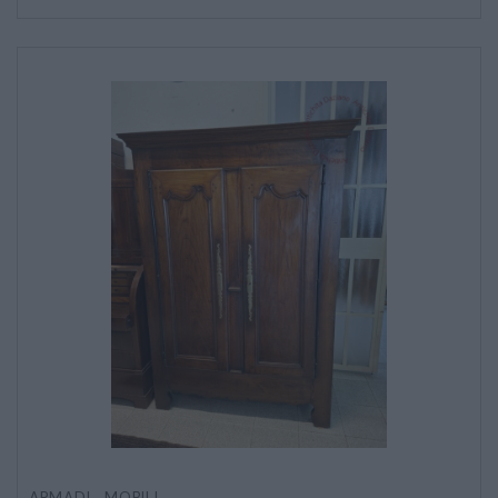
* Campi obbligatori
Ho letto e accetto l’
informativa sulla privacy
CATALOGO COMPLETO
MOBILI
CAMERE
ARMADI
LETTI
COMÒ E COMODINI
SALE DA PRANZO E SOGGIORNO
TAVOLI TAVOLINI CONSOLE
SEDIE POLTRONE DIVANI
ARMADI
,
MOBILI