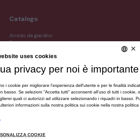
Catalogo
Arredo da giardino
Illuminazione
×
Materiali architettonici di recupero
Mobili
website uses cookies
Oggettistica
tua privacy per noi è importante
DEFAULT LANGUAGE
Orologeria
Quadri stampe
ITALIAN
Specchi
mo i cookie per migliorare l'esperienza dell'utente e per le finalità indica
Strumenti musicali e accessori
in basso. Se selezioni "Accetta tutti" acconsenti all'uso di tutti i cookie,
Tappeti e tessuti
lierei quali ci autorizzi ad utilizzare selezionando i riquadri in basso. P
Veicoli d'epoca
lteriori informazioni sulla nostra politica sui cookie nella nostra politica 
o
Seguici su
SONALIZZA COOKIE