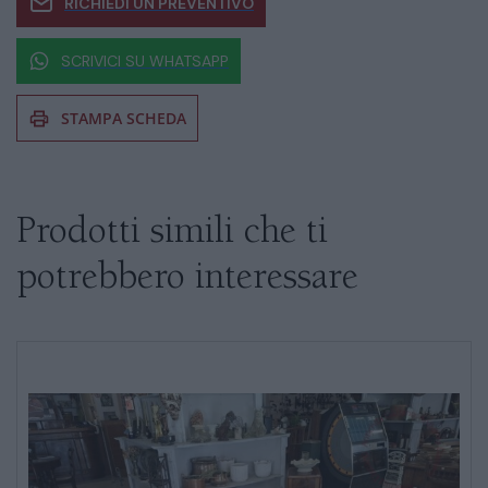
RICHIEDI UN PREVENTIVO
SCRIVICI SU WHATSAPP
STAMPA SCHEDA
Se siete interessati al prodotto non
esitate a chiedere informazioni
Prodotti simili che ti
potrebbero interessare