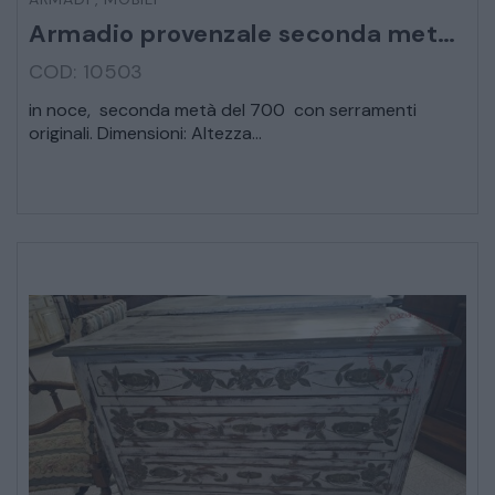
Armadio provenzale seconda metà 700
CREDENZE – DOPPI CORPI – BUFFET
COD: 10503
in noce, seconda metà del 700 con serramenti
SALE DA PRANZO – STUDIO UFFICIO
originali. Dimensioni: Altezza...
ARREDO DA GIARDINO
DECORAZIONI OGGETTISTICA ILLUMINAZIONE
MATERIALI E STRUTTURE
MODERNARIATO
STILI ED ESPOSIZIONE