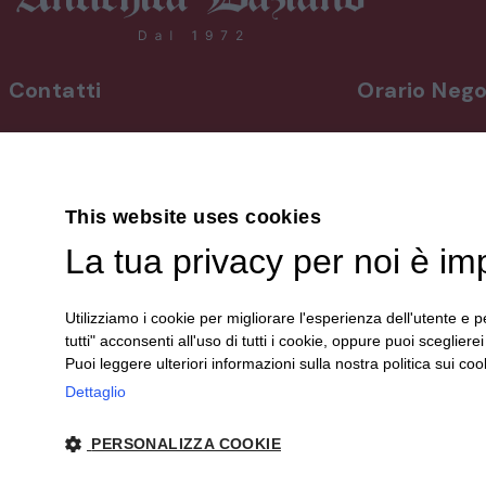
Contatti
Orario Nego
INDIRIZZO
Da lunedì a vene
Via Martiri, 92 Beinette 12081 - CN
8,30-12,30 / 15
Uscita Autostrada Cuneo-Est
Sabato
9,00-12,30 / 15
This website uses cookies
+39 0171.38.41.77
Domenica su a
La tua privacy per noi è im
+39 3394.26.50.78
info@antichitadaziano.com
Le aperture dom
dalle 15:00 alle 
Utilizziamo i cookie per migliorare l'esperienza dell'utente e pe
sono comunica
tutti" acconsenti all'uso di tutti i cookie, oppure puoi scegliere
sui nostri canali 
Puoi leggere ulteriori informazioni sulla nostra politica sui cook
Dettaglio
PERSONALIZZA COOKIE
© 2024 Antichità Daziano | P. IVA 00340150044 |
Privacy
| sito cr