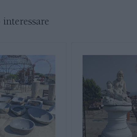
SALE DA PRANZO E SOGGIORNO
 interessare
TAVOLI TAVOLINI CONSOLE
SEDIE POLTRONE DIVANI
* Campi obbligatori
CREDENZE – DOPPI CORPI – BUFFET
Ho letto e accetto l’
info
SALE DA PRANZO – STUDIO UFFICIO
ARREDO DA GIARDINO
DECORAZIONI OGGETTISTICA ILLUMINAZIONE