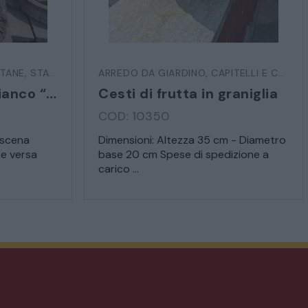
TANE
,
STATUE E SCULTURE
ARREDO DA GIARDINO
,
CAPITELLI E COLONNE
Statua in marmo bianco “Venere bagnante”
Cesti di frutta in graniglia
COD: 10350
 scena
Dimensioni: Altezza 35 cm - Diametro
e versa
base 20 cm Spese di spedizione a
carico ...