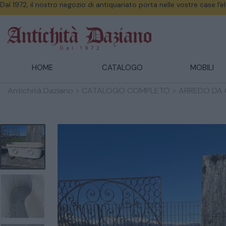
Dal 1972, il nostro negozio di antiquariato porta nelle vostre case l'
HOME
CATALOGO
MOBILI
Antichità Daziano
>
CATALOGO COMPLETO
>
ARREDO DA 