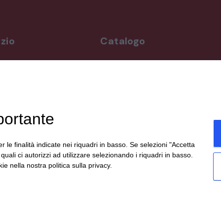
zio
Catalogo
rdì
Arredo da giardino
,00-19,00
Illuminazione
Materiali architettonici di recupe
,00-19,30
Mobili
ppuntamento
Oggettistica
portante
Orologeria
enicali,
Quadri stampe
19:00,
Specchi
r le finalità indicate nei riquadri in basso. Se selezioni "Accetta
te
Strumenti musicali e accessori
i quali ci autorizzi ad utilizzare selezionando i riquadri in basso.
social.
Tappeti e tessuti
ie nella nostra politica sulla privacy.
Veicoli d'epoca
eato da
etinet.it