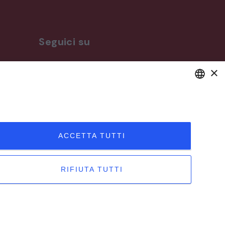
Seguici su
×
ro
DEFAULT LANGUAGE
ITALIAN
ACCETTA TUTTI
RIFIUTA TUTTI