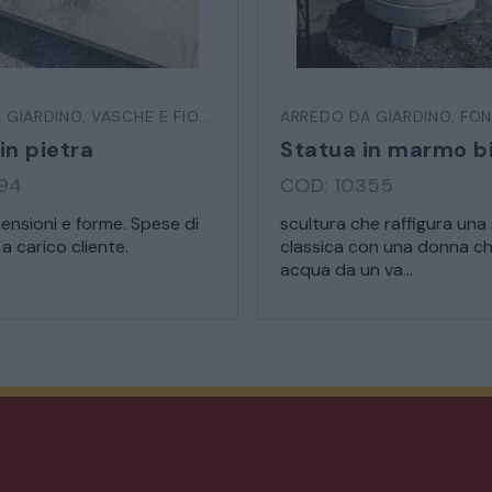
MATERIALI E STRUTTURE
 GIARDINO
,
VASCHE E FIORIERE
ARREDO DA GIARDINO
,
FON
MODERNARIATO
in pietra
394
COD: 10355
STILI ED ESPOSIZIONE
mensioni e forme. Spese di
scultura che raffigura una
a carico cliente.
classica con una donna ch
STRUMENTI MUSICALI
acqua da un va...
VEICOLI D’EPOCA