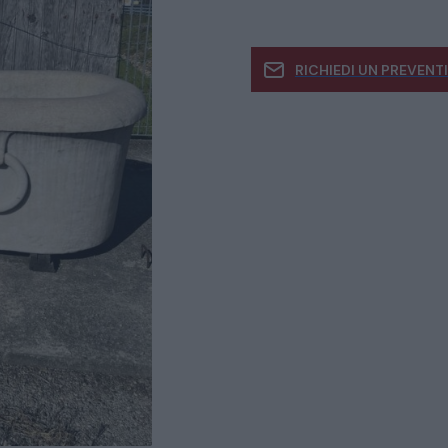
RICHIEDI UN PREVENT
Se siete interessati
informazioni
CATALOGO COMPLETO
MOBILI
CAMERE
ARMADI
LETTI
COMÒ E COMODINI