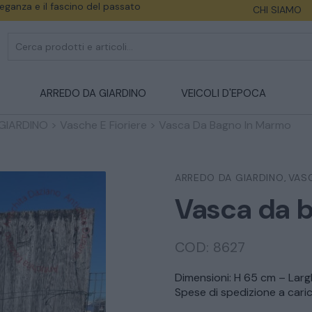
eleganza e il fascino del passato
CHI SIAMO
ARREDO DA GIARDINO
VEICOLI D'EPOCA
GIARDINO
>
Vasche E Fioriere
>
Vasca Da Bagno In Marmo
ARREDO DA GIARDINO
VASC
,
Vasca da 
COD:
8627
Dimensioni: H 65 cm – Lar
Spese di spedizione a caric