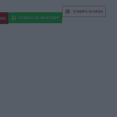
STAMPA SCHEDA
SCRIVICI SU WHATSAPP
IVO
 al prodotto non esitate a chiedere