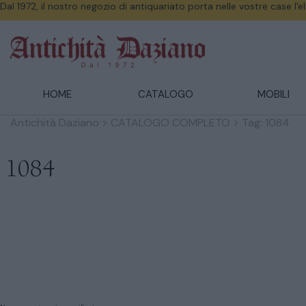
Dal 1972, il nostro negozio di antiquariato porta nelle vostre case l'
HOME
CATALOGO
MOBILI
Antichità Daziano
>
CATALOGO COMPLETO
>
Tag: 1084
1084