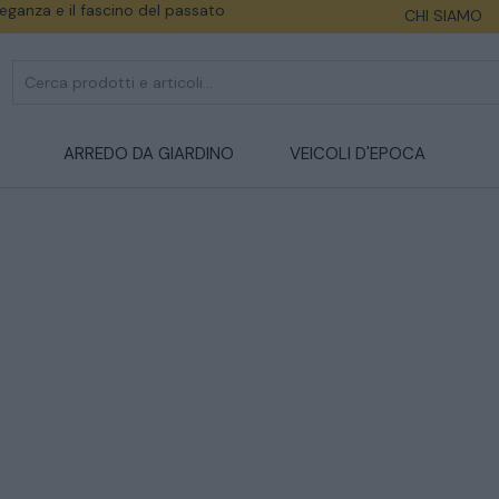
eleganza e il fascino del passato
CHI SIAMO
ARREDO DA GIARDINO
VEICOLI D'EPOCA
CATALOGO COMPLETO
MOBILI
CAMERE
ARMADI
LETTI