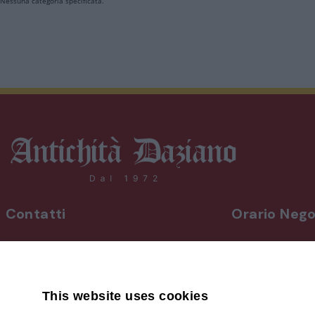
Nessuna categoria specificata.
Contatti
Orario Nego
INDIRIZZO
Da lunedì a vene
Via Martiri, 92 Beinette 12081 - CN
8,30-12,30 / 15
Uscita Autostrada Cuneo-Est
Sabato
9,00-12,30 / 15
This website uses cookies
+39 0171.38.41.77
Domenica su a