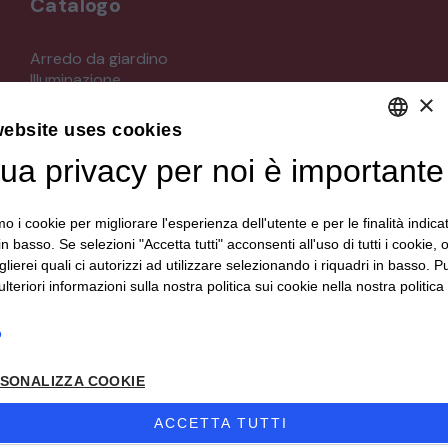
Catalogo
STRUMENTI MUSICALI
Arredo da giardino
Illuminazione
VEICOLI D’EPOCA
×
Materiali architettonici di recupero
Mobili
website uses cookies
Oggettistica
tua privacy per noi è importante
DEFAULT LANGUAGE
Orologeria
Quadri stampe
ITALIAN
Specchi
mo i cookie per migliorare l'esperienza dell'utente e per le finalità indica
Strumenti musicali e accessori
in basso. Se selezioni "Accetta tutti" acconsenti all'uso di tutti i cookie,
Tappeti e tessuti
lierei quali ci autorizzi ad utilizzare selezionando i riquadri in basso. P
Veicoli d'epoca
lteriori informazioni sulla nostra politica sui cookie nella nostra politica 
o
Seguici su
SONALIZZA COOKIE
ACCETTA TUTTI