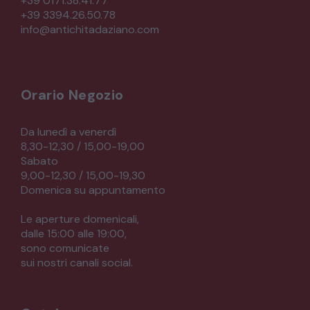
+39 0171.38.41.77
+39 3394.26.50.78
CREDENZE – DOPPI CORPI – BUFFET
info@antichitadaziano.com
SALE DA PRANZO – STUDIO UFFICIO
Orario Negozio
ARREDO DA GIARDINO
Da lunedì a venerdì
8,30-12,30 / 15,00-19,00
Sabato
DECORAZIONI OGGETTISTICA ILLUMINAZIONE
9,00-12,30 / 15,00-19,30
Domenica su appuntamento
MATERIALI E STRUTTURE
Le aperture domenicali,
dalle 15:00 alle 19:00,
sono comunicate
MODERNARIATO
sui nostri canali social.
STILI ED ESPOSIZIONE