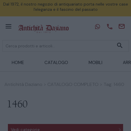
Dal 1972, il nostro negozio di antiquariato porta nelle vostre case
l'eleganza e il fascino del passato
HOME
CATALOGO
MOBILI
ARR
Antichità Daziano
>
CATALOGO COMPLETO
>
Tag: 1460
1460
Vedi categorie