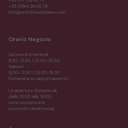
+39 0171.38.41.77
+39 3394.26.50.78
CREDENZE – DOPPI CORPI – BUFFET
info@antichitadaziano.com
SALE DA PRANZO – STUDIO UFFICIO
Orario Negozio
ARREDO DA GIARDINO
Da lunedì a venerdì
8,30-12,30 / 15,00-19,00
Sabato
DECORAZIONI OGGETTISTICA ILLUMINAZIONE
9,00-12,30 / 15,00-19,30
Domenica su appuntamento
MATERIALI E STRUTTURE
Le aperture domenicali,
dalle 15:00 alle 19:00,
sono comunicate
MODERNARIATO
sui nostri canali social.
STILI ED ESPOSIZIONE