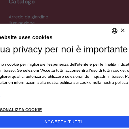
Catalogo
STRUMENTI MUSICALI
Arredo da giardino
Illuminazione
VEICOLI D’EPOCA
×
Materiali architettonici di recupero
Mobili
website uses cookies
Oggettistica
tua privacy per noi è importante
DEFAULT LANGUAGE
Orologeria
Quadri stampe
ITALIAN
Specchi
mo i cookie per migliorare l'esperienza dell'utente e per le finalità indica
Strumenti musicali e accessori
in basso. Se selezioni "Accetta tutti" acconsenti all'uso di tutti i cookie,
Tappeti e tessuti
lierei quali ci autorizzi ad utilizzare selezionando i riquadri in basso. P
Veicoli d'epoca
lteriori informazioni sulla nostra politica sui cookie nella nostra politica 
o
Seguici su
SONALIZZA COOKIE
ACCETTA TUTTI