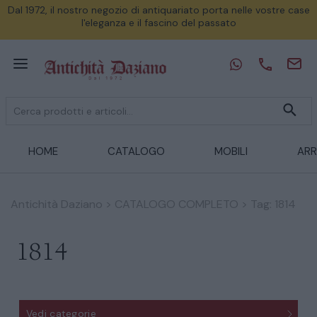
Dal 1972, il nostro negozio di antiquariato porta nelle vostre case
l'eleganza e il fascino del passato
HOME
CATALOGO
MOBILI
ARR
Antichità Daziano
>
CATALOGO COMPLETO
>
Tag: 1814
1814
Vedi categorie